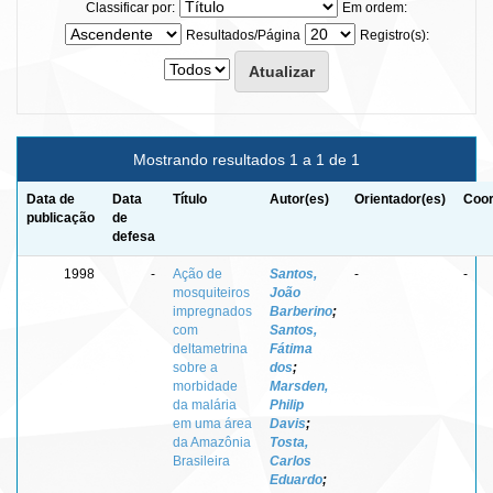
Classificar por:
Em ordem:
Resultados/Página
Registro(s):
Mostrando resultados 1 a 1 de 1
Data de
Data
Título
Autor(es)
Orientador(es)
Coor
publicação
de
defesa
1998
-
Ação de
Santos,
-
-
mosquiteiros
João
impregnados
Barberino
;
com
Santos,
deltametrina
Fátima
sobre a
dos
;
morbidade
Marsden,
da malária
Philip
em uma área
Davis
;
da Amazônia
Tosta,
Brasileira
Carlos
Eduardo
;