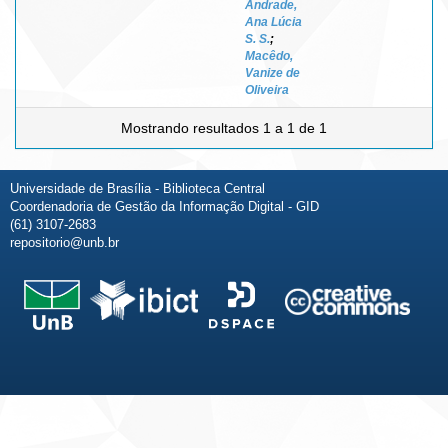
Andrade,
Ana Lúcia
S. S.
;
Macêdo,
Vanize de
Oliveira
Mostrando resultados 1 a 1 de 1
Universidade de Brasília - Biblioteca Central
Coordenadoria de Gestão da Informação Digital - GID
(61) 3107-2683
repositorio@unb.br
Fale conosco