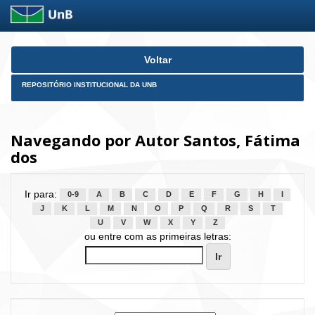
Skip
Voltar
navigation
REPOSITÓRIO INSTITUCIONAL DA UNB
Navegando por Autor Santos, Fátima
dos
Ir para:
0-9
A
B
C
D
E
F
G
H
I
J
K
L
M
N
O
P
Q
R
S
T
U
V
W
X
Y
Z
ou entre com as primeiras letras: