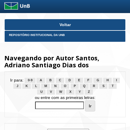
Skip
Voltar
navigation
REPOSITÓRIO INSTITUCIONAL DA UNB
Navegando por Autor Santos,
Adriano Santiago Dias dos
Ir para:
0-9
A
B
C
D
E
F
G
H
I
J
K
L
M
N
O
P
Q
R
S
T
U
V
W
X
Y
Z
ou entre com as primeiras letras: