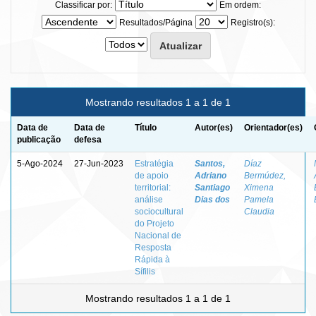
Classificar por:
Em ordem:
Resultados/Página
Registro(s):
Mostrando resultados 1 a 1 de 1
Data de
Data de
Título
Autor(es)
Orientador(es)
publicação
defesa
5-Ago-2024
27-Jun-2023
Estratégia
Santos,
Díaz
de apoio
Adriano
Bermúdez,
territorial:
Santiago
Ximena
análise
Dias dos
Pamela
sociocultural
Claudia
do Projeto
Nacional de
Resposta
Rápida à
Sífilis
Mostrando resultados 1 a 1 de 1