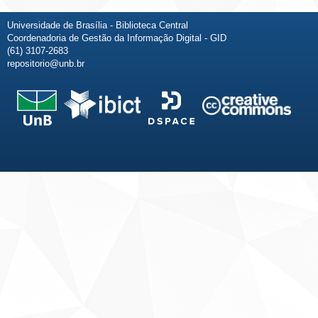
Universidade de Brasília - Biblioteca Central
Coordenadoria de Gestão da Informação Digital - GID
(61) 3107-2683
repositorio@unb.br
Fale conosco
Sobre