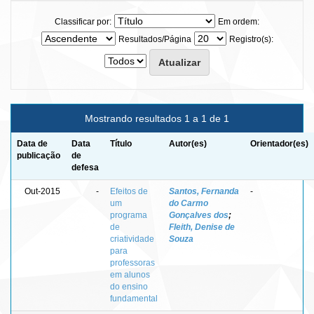
Classificar por:
Em ordem:
Resultados/Página
Registro(s):
Mostrando resultados 1 a 1 de 1
Data de
Data
Título
Autor(es)
Orientador(es)
publicação
de
defesa
Out-2015
-
Efeitos de
Santos, Fernanda
-
um
do Carmo
programa
Gonçalves dos
;
de
Fleith, Denise de
criatividade
Souza
para
professoras
em alunos
do ensino
fundamental