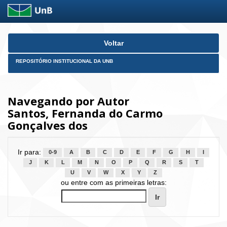
Skip
Voltar
navigation
REPOSITÓRIO INSTITUCIONAL DA UNB
Navegando por Autor
Santos, Fernanda do Carmo
Gonçalves dos
Ir para:
0-9
A
B
C
D
E
F
G
H
I
J
K
L
M
N
O
P
Q
R
S
T
U
V
W
X
Y
Z
ou entre com as primeiras letras: