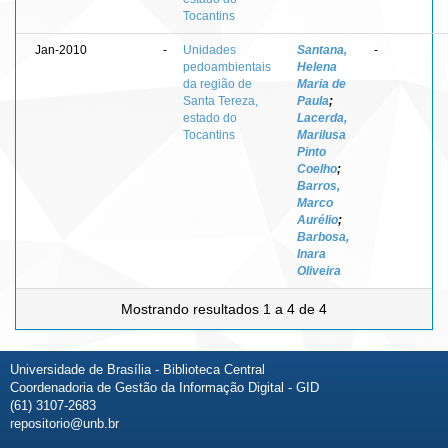
Tocantins
Jan-2010
-
Unidades
Santana,
-
pedoambientais
Helena
da região de
Maria de
Santa Tereza,
Paula
;
estado do
Lacerda,
Tocantins
Marilusa
Pinto
Coelho
;
Barros,
Marco
Aurélio
;
Barbosa,
Inara
Oliveira
Mostrando resultados 1 a 4 de 4
Universidade de Brasília - Biblioteca Central
Coordenadoria de Gestão da Informação Digital - GID
(61) 3107-2683
repositorio@unb.br