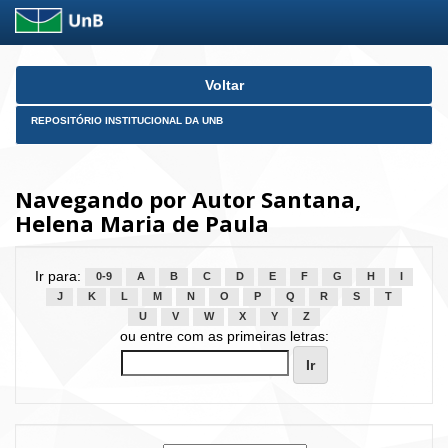
Skip
Voltar
navigation
REPOSITÓRIO INSTITUCIONAL DA UNB
Navegando por Autor Santana,
Helena Maria de Paula
Ir para:
0-9
A
B
C
D
E
F
G
H
I
J
K
L
M
N
O
P
Q
R
S
T
U
V
W
X
Y
Z
ou entre com as primeiras letras: