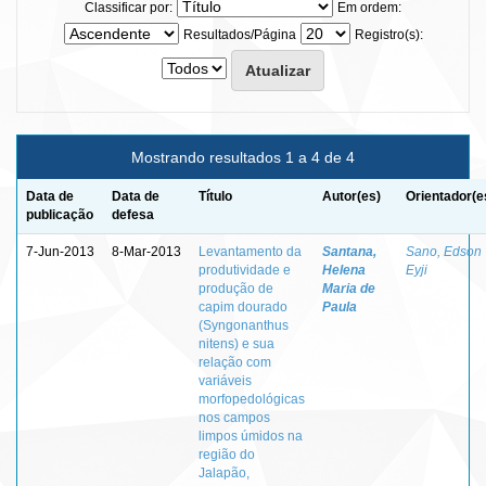
Classificar por:
Em ordem:
Resultados/Página
Registro(s):
Mostrando resultados 1 a 4 de 4
Data de
Data de
Título
Autor(es)
Orientador(e
publicação
defesa
7-Jun-2013
8-Mar-2013
Levantamento da
Santana,
Sano, Edson
produtividade e
Helena
Eyji
produção de
Maria de
capim dourado
Paula
(Syngonanthus
nitens) e sua
relação com
variáveis
morfopedológicas
nos campos
limpos úmidos na
região do
Jalapão,