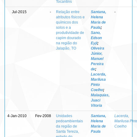
Tocantins
Jul-2015
-
Relação entre
Santana,
-
atributos físicos e
Helena
químicos dos
Maria de
solos e a
Paula
;
produtividade de
Sano,
capim dourado
Edson
na região do
Eyji
;
Jalapão, TO
Oliveira
Júnior,
Manuel
Pereira
de
;
Lacerda,
Marilusa
Pinto
Coelho
;
Malaquias,
Juaci
Vitoria
4-Jan-2010
Fev-2008
Unidades
Santana,
Lacerda,
pedoambientais
Helena
Marilusa Pint
da região de
Maria de
Coelho
Santa Tereza,
Paula
estado do