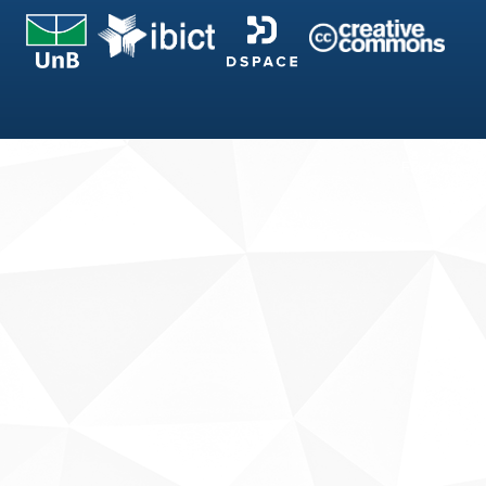
Fale conosco
Sobre