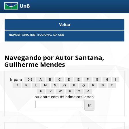
Skip
Voltar
navigation
REPOSITÓRIO INSTITUCIONAL DA UNB
Navegando por Autor Santana,
Guilherme Mendes
Ir para:
0-9
A
B
C
D
E
F
G
H
I
J
K
L
M
N
O
P
Q
R
S
T
U
V
W
X
Y
Z
ou entre com as primeiras letras: