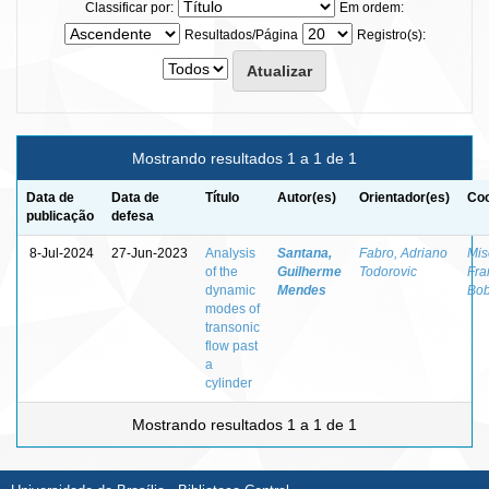
Classificar por:
Em ordem:
Resultados/Página
Registro(s):
Mostrando resultados 1 a 1 de 1
Data de
Data de
Título
Autor(es)
Orientador(es)
Coo
publicação
defesa
8-Jul-2024
27-Jun-2023
Analysis
Santana,
Fabro, Adriano
Mis
of the
Guilherme
Todorovic
Fra
dynamic
Mendes
Bob
modes of
transonic
flow past
a
cylinder
Mostrando resultados 1 a 1 de 1