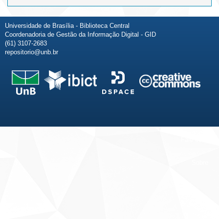
Universidade de Brasília - Biblioteca Central
Coordenadoria de Gestão da Informação Digital - GID
(61) 3107-2683
repositorio@unb.br
Fale conosco
Sobre