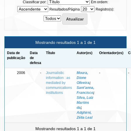
Classificar por:
Em ordem:
Resultados/Página
Registro(s):
Mostrando resultados 1 a 1 de 1
Data de
Data
Título
Autor(es)
Orientador(es)
C
publicação
de
defesa
2006
-
Journalistic
Moura,
-
-
information : as
Dione
mediated by
Oliveira
;
communications
Sant'anna,
institutions
Francisco
;
Silva, Luiz
Martins
da
;
Adghirni,
Zélia Leal
Mostrando resultados 1 a 1 de 1