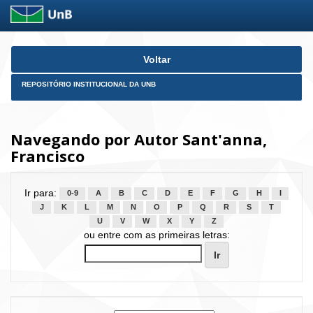
Skip
Voltar
navigation
REPOSITÓRIO INSTITUCIONAL DA UNB
Navegando por Autor Sant'anna,
Francisco
Ir para:
0-9
A
B
C
D
E
F
G
H
I
J
K
L
M
N
O
P
Q
R
S
T
U
V
W
X
Y
Z
ou entre com as primeiras letras: