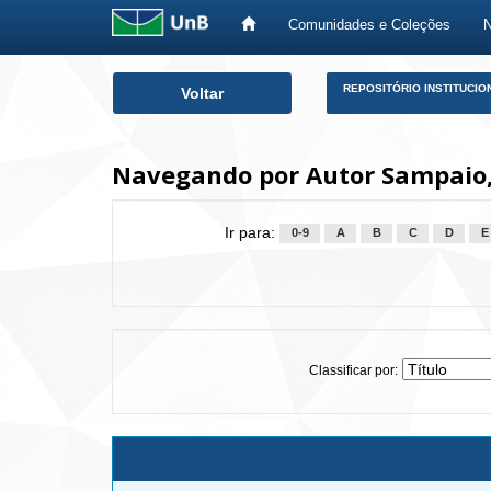
Comunidades e Coleções
Skip
REPOSITÓRIO INSTITUCIO
Voltar
navigation
Navegando por Autor Sampaio,
Ir para:
0-9
A
B
C
D
E
Classificar por: