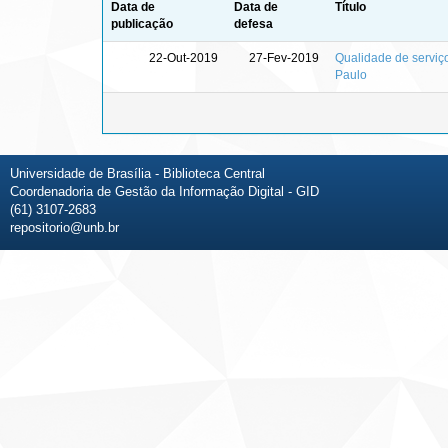
Data de
Data de
Título
publicação
defesa
22-Out-2019
27-Fev-2019
Qualidade de serviç
Paulo
Universidade de Brasília - Biblioteca Central
Coordenadoria de Gestão da Informação Digital - GID
(61) 3107-2683
repositorio@unb.br