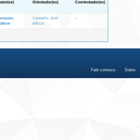
utor(es)
Orientador(es)
Coorientador(es)
ampaio,
Carvalho, José
-
dilene
Márcio
Fale conosco
Sobre