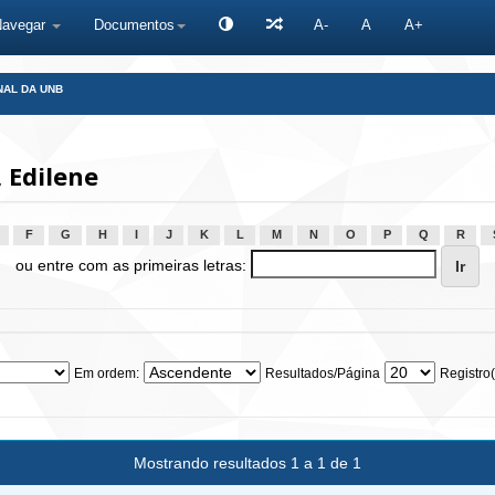
Navegar
Documentos
A-
A
A+
NAL DA UNB
 Edilene
F
G
H
I
J
K
L
M
N
O
P
Q
R
ou entre com as primeiras letras:
Em ordem:
Resultados/Página
Registro(
Mostrando resultados 1 a 1 de 1