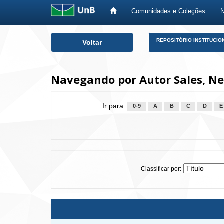
Comunidades e Coleções
Skip
REPOSITÓRIO INSTITUCIO
Voltar
navigation
Navegando por Autor Sales, Ne
Ir para:
0-9
A
B
C
D
E
Classificar por: