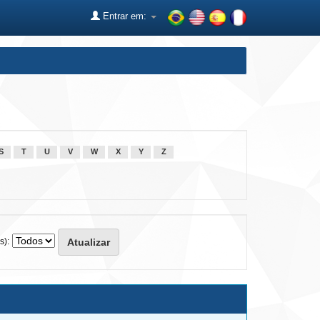
Entrar em:
S
T
U
V
W
X
Y
Z
s):