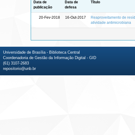
Data de
Data de
Título
publicação
defesa
20-Fev-2018
16-Out-2017
Reaproveitamento de resíd
atividade antimicrobiana
Universidade de Brasília - Biblioteca Central
Coordenadoria de Gestão da Informação Digital - GID
(61) 3107-2683
repositorio@unb.br