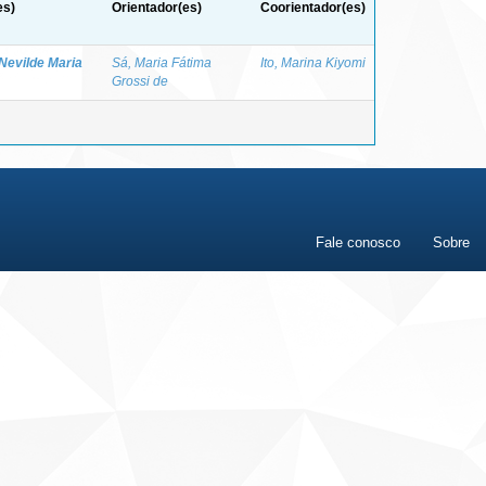
es)
Orientador(es)
Coorientador(es)
 Nevilde Maria
Sá, Maria Fátima
Ito, Marina Kiyomi
Grossi de
Fale conosco
Sobre