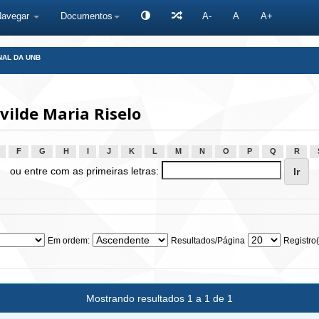
Navegar
Documentos
A-
A
A+
NAL DA UNB
vilde Maria Riselo
F
G
H
I
J
K
L
M
N
O
P
Q
R
ou entre com as primeiras letras:
Em ordem:
Resultados/Página
Registro(
Mostrando resultados 1 a 1 de 1