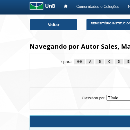
Comunidades e Coleções
Skip
REPOSITÓRIO INSTITUCIO
Voltar
navigation
Navegando por Autor Sales, Ma
Ir para:
0-9
A
B
C
D
E
Classificar por: