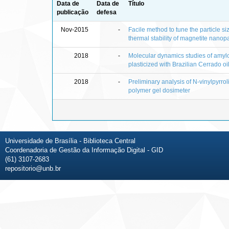
Data de
Data de
Título
publicação
defesa
Nov-2015
-
Facile method to tune the particle s
thermal stability of magnetite nanopa
2018
-
Molecular dynamics studies of amyl
plasticized with Brazilian Cerrado oils
2018
-
Preliminary analysis of N-vinylpyrr
polymer gel dosimeter
Universidade de Brasília - Biblioteca Central
Coordenadoria de Gestão da Informação Digital - GID
(61) 3107-2683
repositorio@unb.br