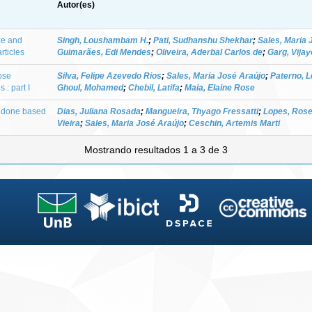
Autor(es)
ize and
Singh, Loushambam H.
;
Pati, Sudhanshu Shekhar
;
Sales, Maria 
rticles
Guimarães, Edi Mendes
;
Oliveira, Aderbal Carlos de
;
Garg, Vija
ose
Silva, Felipe Azevedo Rios
;
Sales, Maria José Araújo
;
Paterno, 
 : part I
Ghoul, Mohamed
;
Chebil, Latifa
;
Maia, Elaine Rose
olidone based
Dias, Juliana Rosada
;
Mangueira, Thyago Fressatti
;
Lopes, Ros
Vieira
;
Sales, Maria José Araújo
;
Ceschin, Artemis Marti
Mostrando resultados 1 a 3 de 3