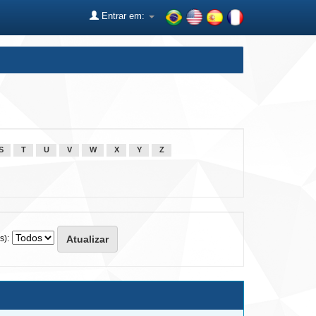
Entrar em:
S
T
U
V
W
X
Y
Z
s):