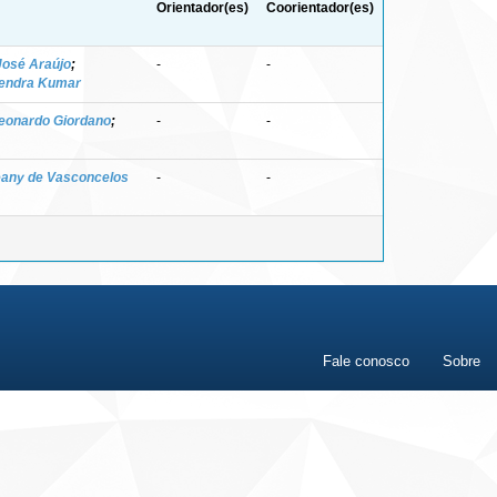
Orientador(es)
Coorientador(es)
José Araújo
;
-
-
yendra Kumar
Leonardo Giordano
;
-
-
eany de Vasconcelos
-
-
Fale conosco
Sobre