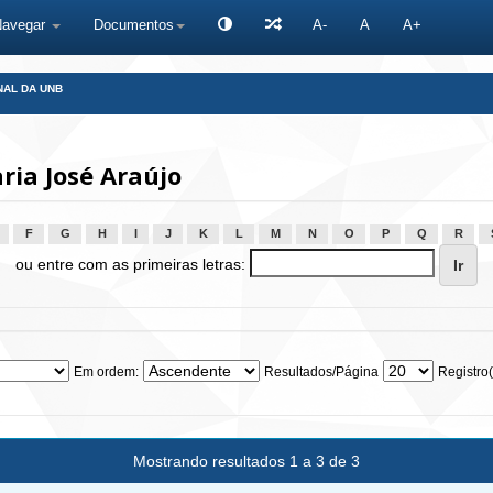
Navegar
Documentos
A-
A
A+
NAL DA UNB
ria José Araújo
F
G
H
I
J
K
L
M
N
O
P
Q
R
ou entre com as primeiras letras:
Em ordem:
Resultados/Página
Registro(
Mostrando resultados 1 a 3 de 3