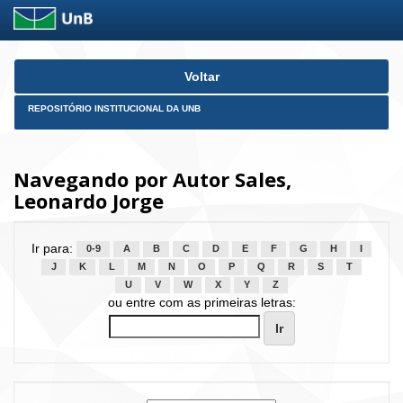
Skip
Voltar
navigation
REPOSITÓRIO INSTITUCIONAL DA UNB
Navegando por Autor Sales,
Leonardo Jorge
Ir para:
0-9
A
B
C
D
E
F
G
H
I
J
K
L
M
N
O
P
Q
R
S
T
U
V
W
X
Y
Z
ou entre com as primeiras letras: