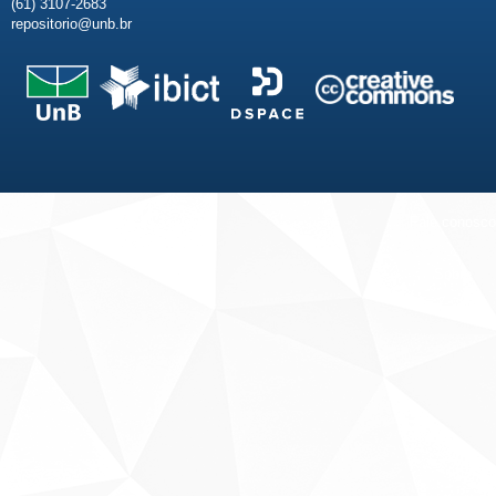
(61) 3107-2683
repositorio@unb.br
Fale conosco
Sobre