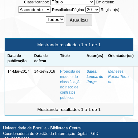
Classificar por:
Em ordem:
Resultados/Página
Registro(s):
Mostrando resultados 1 a 1 de 1
Data de
Data de
Título
Autor(es)
Orientador(es)
publicação
defesa
14-Mar-2017
14-Set-2016
Proposta de
Sales,
Menezes,
modelo de
Leonardo
Rafael Terra
classificação
Jorge
de
do risco de
contratos
públicos
Mostrando resultados 1 a 1 de 1
Universidade de Brasília - Biblioteca Central
Coordenadoria de Gestão da Informação Digital - GID