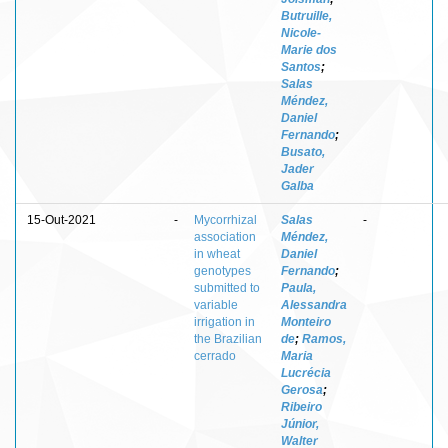
Butruille,
Nicole-
Marie dos
Santos
;
Salas
Méndez,
Daniel
Fernando
;
Busato,
Jader
Galba
15-Out-2021
-
Mycorrhizal
Salas
-
association
Méndez,
in wheat
Daniel
genotypes
Fernando
;
submitted to
Paula,
variable
Alessandra
irrigation in
Monteiro
the Brazilian
de
;
Ramos,
cerrado
Maria
Lucrécia
Gerosa
;
Ribeiro
Júnior,
Walter