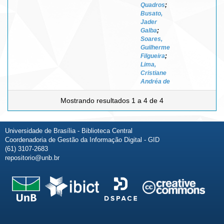
Quadros
;
Busato,
Jader
Galba
;
Soares,
Guilherme
Filgueira
;
Lima,
Cristiane
Andréa de
Mostrando resultados 1 a 4 de 4
Universidade de Brasília - Biblioteca Central
Coordenadoria de Gestão da Informação Digital - GID
(61) 3107-2683
repositorio@unb.br