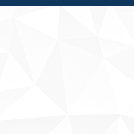
Fale conosco
Sobre