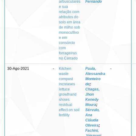
arbusculares
Fernando
e sua
relação com
atributos do
solo em área
de milho sob
monocultivo
e em
consórcio
com
forrageiras
no Cerrado
30-Ago-2021
-
Kitchen
Paula,
-
waste
Alessandra
compost
Monteiro
increases
de
;
lettuce
Chagas,
growthand
Jhon
shows
Kenedy
residual
Moura
;
effect on soil
Sérvulo,
fertility
Ana
Cláudia
Oliveira
;
Fachini,
Jóisman
;