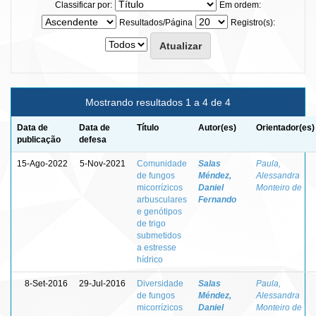
Classificar por:
Em ordem:
Resultados/Página
Registro(s):
Mostrando resultados 1 a 4 de 4
Data de
Data de
Título
Autor(es)
Orientador(es)
publicação
defesa
15-Ago-2022
5-Nov-2021
Comunidade
Salas
Paula,
de fungos
Méndez,
Alessandra
micorrízicos
Daniel
Monteiro de
arbusculares
Fernando
e genótipos
de trigo
submetidos
a estresse
hídrico
8-Set-2016
29-Jul-2016
Diversidade
Salas
Paula,
de fungos
Méndez,
Alessandra
micorrízicos
Daniel
Monteiro de