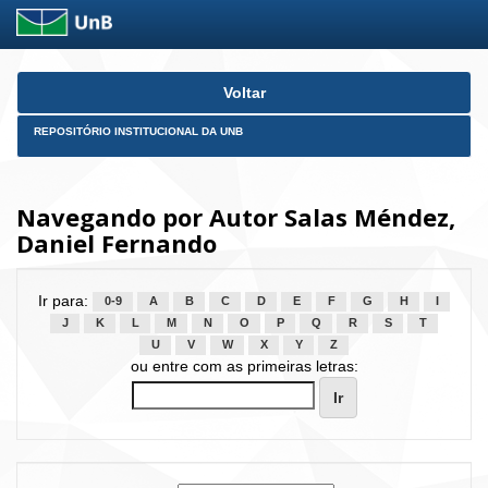
Skip
Voltar
navigation
REPOSITÓRIO INSTITUCIONAL DA UNB
Navegando por Autor Salas Méndez,
Daniel Fernando
Ir para:
0-9
A
B
C
D
E
F
G
H
I
J
K
L
M
N
O
P
Q
R
S
T
U
V
W
X
Y
Z
ou entre com as primeiras letras: