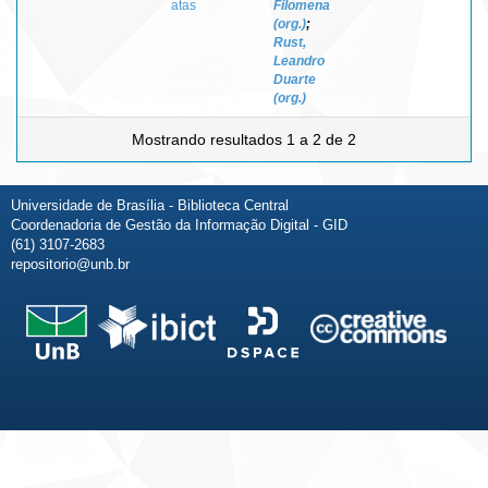
atas
Filomena
(org.)
;
Rust,
Leandro
Duarte
(org.)
Mostrando resultados 1 a 2 de 2
Universidade de Brasília - Biblioteca Central
Coordenadoria de Gestão da Informação Digital - GID
(61) 3107-2683
repositorio@unb.br
Fale conosco