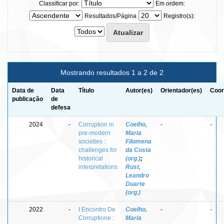
Classificar por:
Em ordem:
Resultados/Página
Registro(s):
Mostrando resultados 1 a 2 de 2
Data de
Data
Título
Autor(es)
Orientador(es)
Coor
publicação
de
defesa
2024
-
Corruption in
Coelho,
-
-
pre-modern
Maria
societies :
Filomena
challenges for
da Costa
historical
(org.)
;
interpretations
Rust,
Leandro
Duarte
(org.)
2022
-
I Encontro De
Coelho,
-
-
Corruptione :
Maria