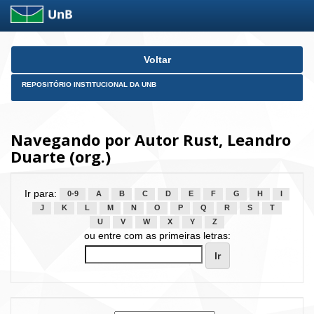
Skip
Voltar
navigation
REPOSITÓRIO INSTITUCIONAL DA UNB
Navegando por Autor Rust, Leandro
Duarte (org.)
Ir para:
0-9
A
B
C
D
E
F
G
H
I
J
K
L
M
N
O
P
Q
R
S
T
U
V
W
X
Y
Z
ou entre com as primeiras letras: