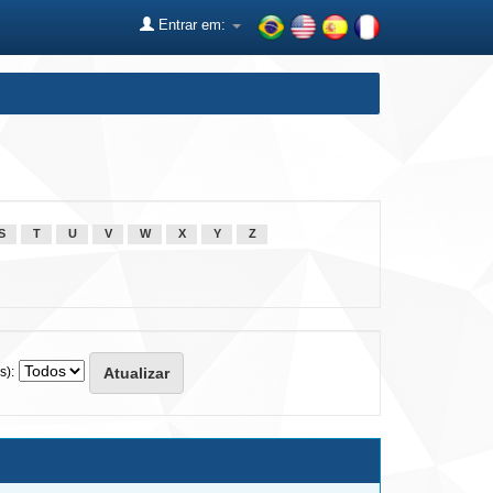
Entrar em:
S
T
U
V
W
X
Y
Z
s):