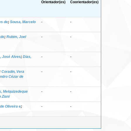
Orientador(es)
Coorientador(es)
es de
;
Sousa, Marcelo
-
-
 de
;
Rubim, Joel
-
-
, José Alves
;
Dias,
-
-
;
Coradin, Vera
-
-
andro Cézar de
s, Melquizedeque
-
-
 Ziani
de Oliveira e
;
-
-