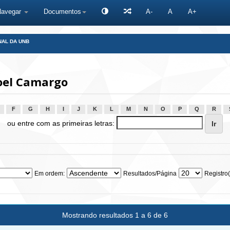
Navegar
Documentos
A-
A
A+
NAL DA UNB
oel Camargo
F
G
H
I
J
K
L
M
N
O
P
Q
R
ou entre com as primeiras letras:
Em ordem:
Resultados/Página
Registro(
Mostrando resultados 1 a 6 de 6