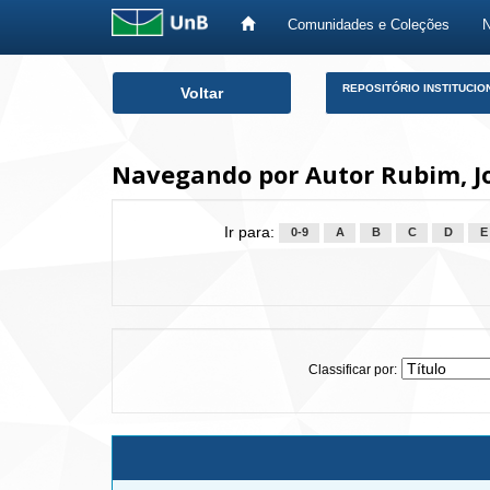
Comunidades e Coleções
Skip
REPOSITÓRIO INSTITUCIO
Voltar
navigation
Navegando por Autor Rubim, J
Ir para:
0-9
A
B
C
D
E
Classificar por: