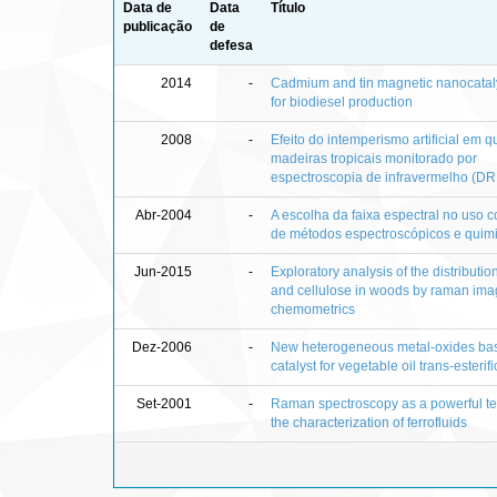
Data de
Data
Título
publicação
de
defesa
2014
-
Cadmium and tin magnetic nanocataly
for biodiesel production
2008
-
Efeito do intemperismo artificial em q
madeiras tropicais monitorado por
espectroscopia de infravermelho (DR
Abr-2004
-
A escolha da faixa espectral no uso
de métodos espectroscópicos e quim
Jun-2015
-
Exploratory analysis of the distribution
and cellulose in woods by raman ima
chemometrics
Dez-2006
-
New heterogeneous metal-oxides ba
catalyst for vegetable oil trans-esterif
Set-2001
-
Raman spectroscopy as a powerful te
the characterization of ferrofluids