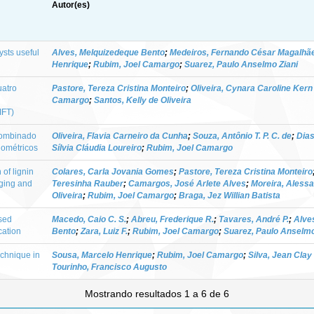
Autor(es)
sts useful
Alves, Melquizedeque Bento
;
Medeiros, Fernando César Magalhã
Henrique
;
Rubim, Joel Camargo
;
Suarez, Paulo Anselmo Ziani
uatro
Pastore, Tereza Cristina Monteiro
;
Oliveira, Cynara Caroline Kern
Camargo
;
Santos, Kelly de Oliveira
IFT)
 combinado
Oliveira, Flavia Carneiro da Cunha
;
Souza, Antônio T. P. C. de
;
Dias
iométricos
Sílvia Cláudia Loureiro
;
Rubim, Joel Camargo
 of lignin
Colares, Carla Jovania Gomes
;
Pastore, Tereza Cristina Monteiro
ging and
Teresinha Rauber
;
Camargos, José Arlete Alves
;
Moreira, Aless
Oliveira
;
Rubim, Joel Camargo
;
Braga, Jez Willian Batista
sed
Macedo, Caio C. S.
;
Abreu, Frederique R.
;
Tavares, André P.
;
Alve
ication
Bento
;
Zara, Luiz F.
;
Rubim, Joel Camargo
;
Suarez, Paulo Anselmo
chnique in
Sousa, Marcelo Henrique
;
Rubim, Joel Camargo
;
Silva, Jean Clay 
Tourinho, Francisco Augusto
Mostrando resultados 1 a 6 de 6