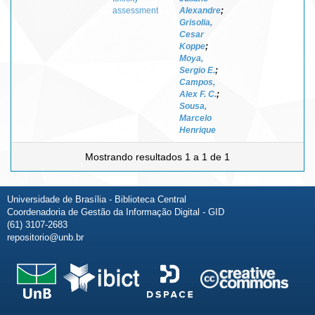
assessment
Alexandre
;
Grisolia,
Cesar
Koppe
;
Moya,
Sergio E.
;
Campos,
Alex F. C.
;
Sousa,
Marcelo
Henrique
Mostrando resultados 1 a 1 de 1
Universidade de Brasília - Biblioteca Central
Coordenadoria de Gestão da Informação Digital - GID
(61) 3107-2683
repositorio@unb.br