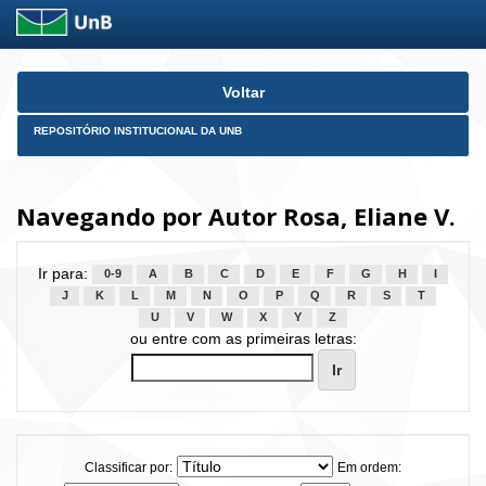
Skip
Voltar
navigation
REPOSITÓRIO INSTITUCIONAL DA UNB
Navegando por Autor Rosa, Eliane V.
Ir para:
0-9
A
B
C
D
E
F
G
H
I
J
K
L
M
N
O
P
Q
R
S
T
U
V
W
X
Y
Z
ou entre com as primeiras letras:
Classificar por:
Em ordem: