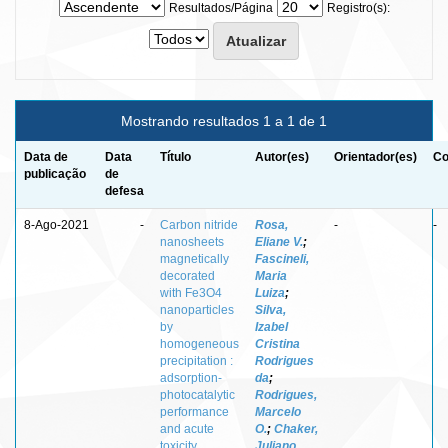
Resultados/Página
Registro(s):
Mostrando resultados 1 a 1 de 1
Data de
Data
Título
Autor(es)
Orientador(es)
Co
publicação
de
defesa
8-Ago-2021
-
Carbon nitride
Rosa,
-
-
nanosheets
Eliane V.
;
magnetically
Fascineli,
decorated
Maria
with Fe3O4
Luiza
;
nanoparticles
Silva,
by
Izabel
homogeneous
Cristina
precipitation :
Rodrigues
adsorption-
da
;
photocatalytic
Rodrigues,
performance
Marcelo
and acute
O.
;
Chaker,
toxicity
Juliano