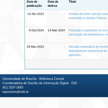
Data de
Data de
Título
publicação
defesa
14-Abr-2023
-
Análise do pólen apícola com
ambiental no Distrito Federal -
8-Out-2024
14-Mar-2024
Produção e qualidade do mel n
percepção de produtores e c
29-Mar-2023
-
Revisão sistemática de mode
planejamento operacional de 
agrícolas
Universidade de Brasília - Biblioteca Central
Coordenadoria de Gestão da Informação Digital - GID
(61) 3107-2683
repositorio@unb.br