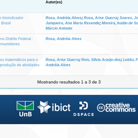
Autor(es)
o bioindicador
Rosa, Andréia Alves
;
Rosa, Artur Guerra
;
Soares, J
 Brasil
Junqueira, Ana Maria Resende
;
Moreira, Ivaldo de S
Márcio Antonio
o Distrito Federal :
Rosa, Andréia Alves
onsumidores
los matemáticos para o
Rosa, Artur Guerra
;
Reis, Silvia Araújo dos
;
Leitão, F
produção de atividades
Andréia Alves
Mostrando resultados 1 a 3 de 3