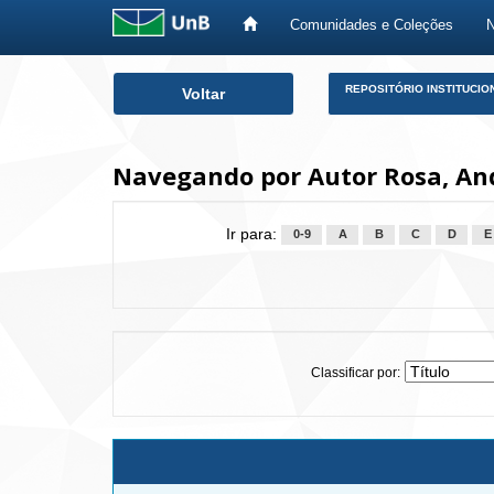
Comunidades e Coleções
Skip
REPOSITÓRIO INSTITUCIO
Voltar
navigation
Navegando por Autor Rosa, And
Ir para:
0-9
A
B
C
D
E
Classificar por: