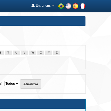
Entrar em:
S
T
U
V
W
X
Y
Z
s):