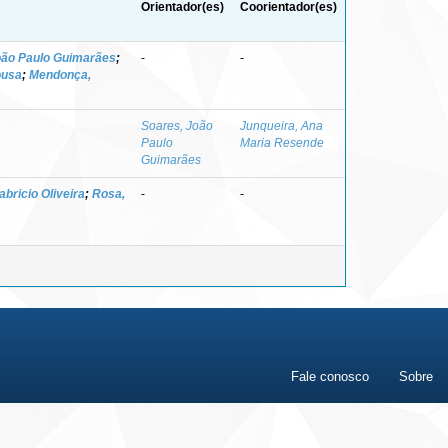
Orientador(es)
Coorientador(es)
oão Paulo Guimarães
;
-
-
ousa
;
Mendonça,
Soares, João
Junqueira, Ana
Paulo
Maria Resende
Guimarães
abricio Oliveira
;
Rosa,
-
-
Fale conosco
Sobre