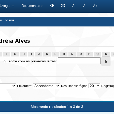
Navegar
Documentos
A-
A
A+
NAL DA UNB
réia Alves
F
G
H
I
J
K
L
M
N
O
P
Q
R
ou entre com as primeiras letras:
Em ordem:
Resultados/Página
Registro(
Mostrando resultados 1 a 3 de 3