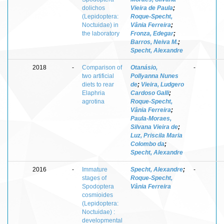
dolichos
Vieira de Paula
;
(Lepidoptera:
Roque-Specht,
Noctuidae) in
Vânia Ferreira
;
the laboratory
Fronza, Edegar
;
Barros, Neiva M.
;
Specht, Alexandre
2018
-
Comparison of
Otanásio,
-
two artificial
Pollyanna Nunes
diets to rear
de
;
Vieira, Ludgero
Elaphria
Cardoso Galli
;
agrotina
Roque-Specht,
Vânia Ferreira
;
Paula-Moraes,
Silvana Vieira de
;
Luz, Priscila Maria
Colombo da
;
Specht, Alexandre
2016
-
Immature
Specht, Alexandre
;
-
stages of
Roque-Specht,
Spodoptera
Vânia Ferreira
cosmioides
(Lepidoptera:
Noctuidae) :
developmental