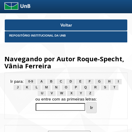
Skip
Voltar
navigation
REPOSITÓRIO INSTITUCIONAL DA UNB
Navegando por Autor Roque-Specht,
Vânia Ferreira
Ir para:
0-9
A
B
C
D
E
F
G
H
I
J
K
L
M
N
O
P
Q
R
S
T
U
V
W
X
Y
Z
ou entre com as primeiras letras: