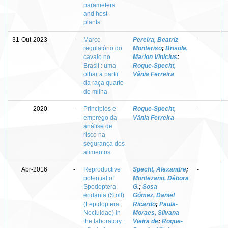
parameters
and host
plants
31-Out-2023
-
Marco
Pereira, Beatriz
-
regulatório do
Monteriso
;
Brisola,
cavalo no
Marlon Vinicius
;
Brasil : uma
Roque-Specht,
olhar a partir
Vânia Ferreira
da raça quarto
de milha
2020
-
Princípios e
Roque-Specht,
-
emprego da
Vânia Ferreira
análise de
risco na
segurança dos
alimentos
Abr-2016
-
Reproductive
Specht, Alexandre
;
-
potential of
Montezano, Débora
Spodoptera
G.
;
Sosa
eridania (Stoll)
Gómez, Daniel
(Lepidoptera:
Ricardo
;
Paula-
Noctuidae) in
Moraes, Silvana
the laboratory :
Vieira de
;
Roque-