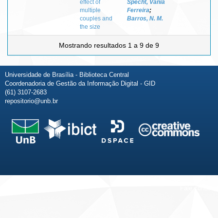
effect of
Specht, Vânia
multiple
Ferreira
;
couples and
Barros, N. M.
the size
Mostrando resultados 1 a 9 de 9
Universidade de Brasília - Biblioteca Central
Coordenadoria de Gestão da Informação Digital - GID
(61) 3107-2683
repositorio@unb.br
Fale conosco
Sobre