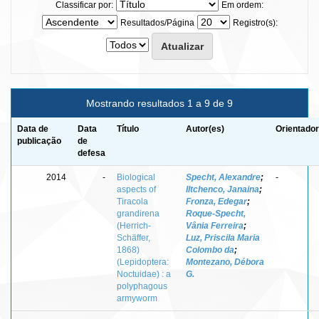
Classificar por:
Em ordem:
Resultados/Página
Registro(s):
Mostrando resultados 1 a 9 de 9
Data de
Data
Título
Autor(es)
Orientador
publicação
de
defesa
2014
-
Biological
Specht, Alexandre
;
-
aspects of
Iltchenco, Janaina
;
Tiracola
Fronza, Edegar
;
grandirena
Roque-Specht,
(Herrich-
Vânia Ferreira
;
Schäffer,
Luz, Priscila Maria
1868)
Colombo da
;
(Lepidoptera:
Montezano, Débora
Noctuidae) : a
G.
polyphagous
armyworm