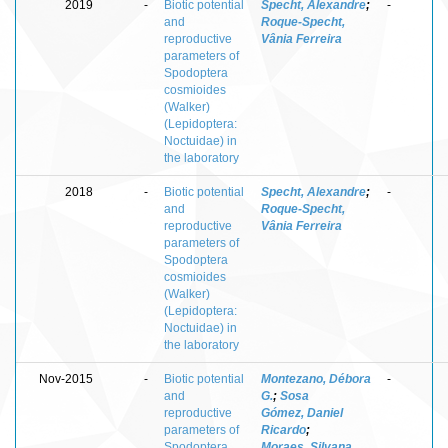
2019
-
Biotic potential
Specht, Alexandre
;
-
and
Roque-Specht,
reproductive
Vânia Ferreira
parameters of
Spodoptera
cosmioides
(Walker)
(Lepidoptera:
Noctuidae) in
the laboratory
2018
-
Biotic potential
Specht, Alexandre
;
-
and
Roque-Specht,
reproductive
Vânia Ferreira
parameters of
Spodoptera
cosmioides
(Walker)
(Lepidoptera:
Noctuidae) in
the laboratory
Nov-2015
-
Biotic potential
Montezano, Débora
-
and
G.
;
Sosa
reproductive
Gómez, Daniel
parameters of
Ricardo
;
Spodoptera
Moraes, Silvana