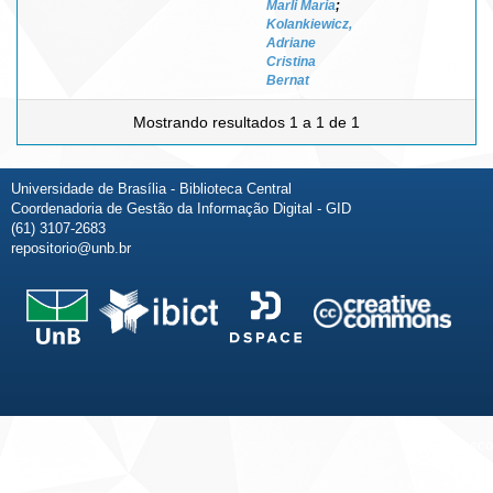
Marli Maria
;
Kolankiewicz,
Adriane
Cristina
Bernat
Mostrando resultados 1 a 1 de 1
Universidade de Brasília - Biblioteca Central
Coordenadoria de Gestão da Informação Digital - GID
(61) 3107-2683
repositorio@unb.br
Fale conosco