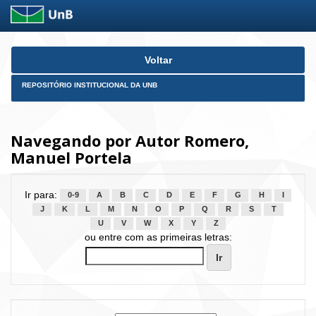
Skip
Voltar
navigation
REPOSITÓRIO INSTITUCIONAL DA UNB
Navegando por Autor Romero,
Manuel Portela
Ir para:
0-9
A
B
C
D
E
F
G
H
I
J
K
L
M
N
O
P
Q
R
S
T
U
V
W
X
Y
Z
ou entre com as primeiras letras: