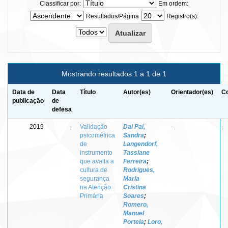
Classificar por:
Em ordem:
Resultados/Página
Registro(s):
Mostrando resultados 1 a 1 de 1
Data de
Data
Título
Autor(es)
Orientador(es)
Co
publicação
de
defesa
2019
-
Validação
Dal Pai,
-
-
psicométrica
Sandra
;
de
Langendorf,
instrumento
Tassiane
que avalia a
Ferreira
;
cultura de
Rodrigues,
segurança
Maria
na Atenção
Cristina
Primária
Soares
;
Romero,
Manuel
Portela
;
Loro,