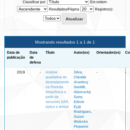
Classificar por:
Em ordem:
Resultados/Página
Registro(s):
Mostrando resultados 1 a 1 de 1
Data de
Data
Título
Autor(es)
Orientador(es)
Co
publicação
de
defesa
2019
-
Análise
Silva,
-
-
qualitativa do
Claudia
desmatamento
Arantes
;
na Floresta
Santilli,
Amazônica a
Giancarlo
;
partir de
Sano,
sensores SAR,
Edson
óptico e termal
Eyji
;
Rodrigues,
Suzan
Waleska
Pequeno