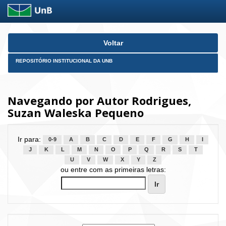
Skip
Voltar
navigation
REPOSITÓRIO INSTITUCIONAL DA UNB
Navegando por Autor Rodrigues,
Suzan Waleska Pequeno
Ir para:
0-9
A
B
C
D
E
F
G
H
I
J
K
L
M
N
O
P
Q
R
S
T
U
V
W
X
Y
Z
ou entre com as primeiras letras: