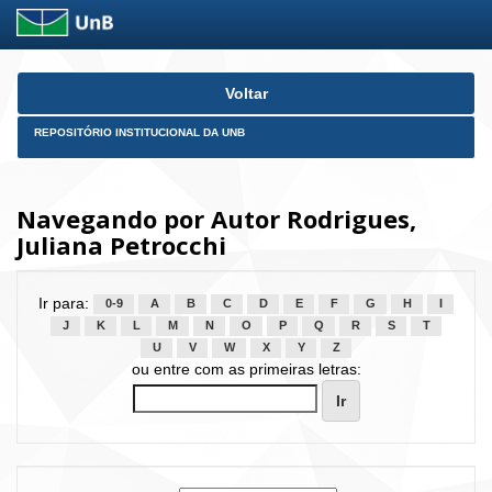
Skip
Voltar
navigation
REPOSITÓRIO INSTITUCIONAL DA UNB
Navegando por Autor Rodrigues,
Juliana Petrocchi
Ir para:
0-9
A
B
C
D
E
F
G
H
I
J
K
L
M
N
O
P
Q
R
S
T
U
V
W
X
Y
Z
ou entre com as primeiras letras: