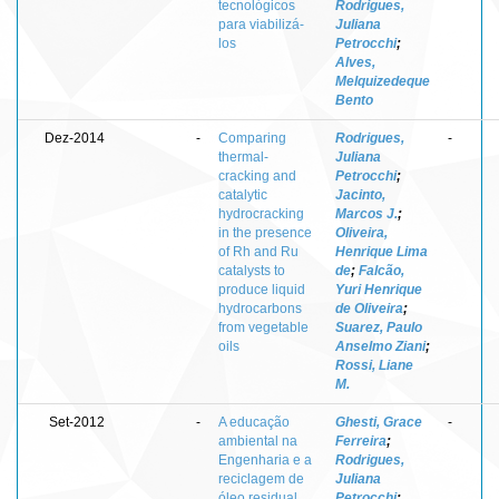
tecnológicos
Rodrigues,
para viabilizá-
Juliana
los
Petrocchi
;
Alves,
Melquizedeque
Bento
Dez-2014
-
Comparing
Rodrigues,
-
thermal-
Juliana
cracking and
Petrocchi
;
catalytic
Jacinto,
hydrocracking
Marcos J.
;
in the presence
Oliveira,
of Rh and Ru
Henrique Lima
catalysts to
de
;
Falcão,
produce liquid
Yuri Henrique
hydrocarbons
de Oliveira
;
from vegetable
Suarez, Paulo
oils
Anselmo Ziani
;
Rossi, Liane
M.
Set-2012
-
A educação
Ghesti, Grace
-
ambiental na
Ferreira
;
Engenharia e a
Rodrigues,
reciclagem de
Juliana
óleo residual
Petrocchi
;