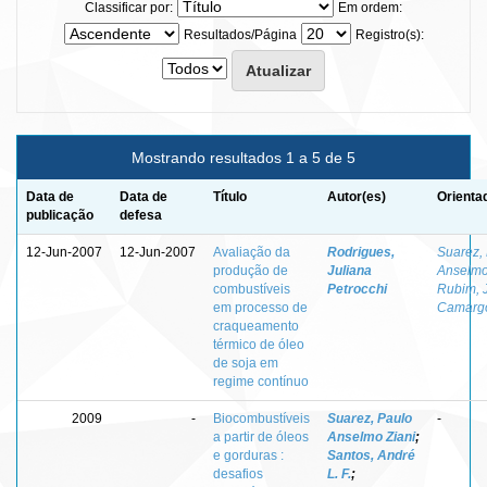
Classificar por:
Em ordem:
Resultados/Página
Registro(s):
Mostrando resultados 1 a 5 de 5
Data de
Data de
Título
Autor(es)
Orienta
publicação
defesa
12-Jun-2007
12-Jun-2007
Avaliação da
Rodrigues,
Suarez,
produção de
Juliana
Anselmo
combustíveis
Petrocchi
Rubim, 
em processo de
Camarg
craqueamento
térmico de óleo
de soja em
regime contínuo
2009
-
Biocombustíveis
Suarez, Paulo
-
a partir de óleos
Anselmo Ziani
;
e gorduras :
Santos, André
desafios
L. F.
;