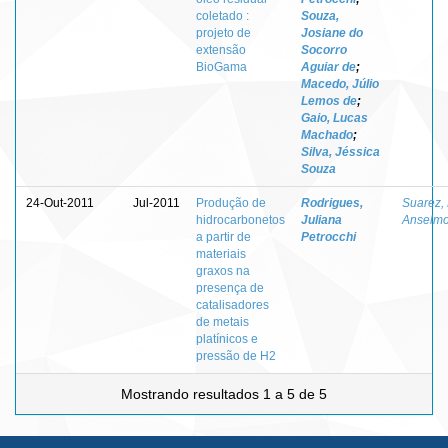
coletado :
Souza,
projeto de
Josiane do
extensão
Socorro
BioGama
Aguiar de
;
Macedo, Júlio
Lemos de
;
Gaio, Lucas
Machado
;
Silva, Jéssica
Souza
24-Out-2011
Jul-2011
Produção de
Rodrigues,
Suarez,
hidrocarbonetos
Juliana
Anselmo
a partir de
Petrocchi
materiais
graxos na
presença de
catalisadores
de metais
platínicos e
pressão de H2
Mostrando resultados 1 a 5 de 5