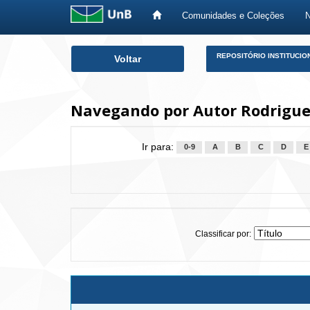
Comunidades e Coleções
Skip
REPOSITÓRIO INSTITUCIO
Voltar
navigation
Navegando por Autor Rodrigues,
Ir para:
0-9
A
B
C
D
E
Classificar por: