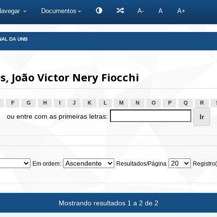
Navegar
Documentos
A-
A
A+
NAL DA UNB
 João Victor Nery Fiocchi
F
G
H
I
J
K
L
M
N
O
P
Q
R
ou entre com as primeiras letras:
Em ordem:
Resultados/Página
Registro(
Mostrando resultados 1 a 2 de 2