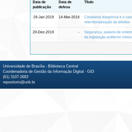
Data de
Data de
Título
publicação
defesa
29-Jan-2019
14-Mar-2018
Cidadania diaspórica e o cas
reterritorialização de direitos
20-Dez-2019
-
Segurança, palavra de ordem :
da legislação antiterror chilen
Universidade de Brasília - Biblioteca Central
Coordenadoria de Gestão da Informação Digital - GID
(61) 3107-2683
repositorio@unb.br