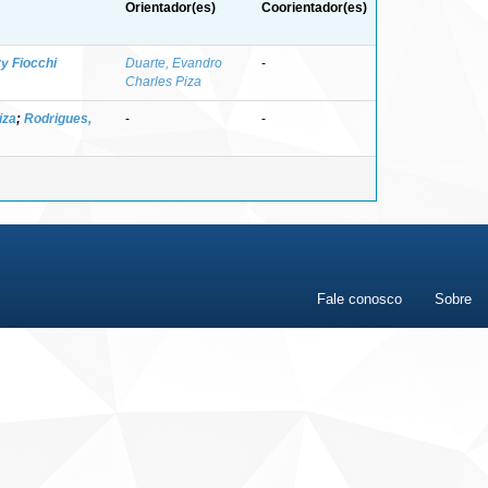
Orientador(es)
Coorientador(es)
y Fiocchi
Duarte, Evandro
-
Charles Piza
iza
;
Rodrigues,
-
-
Fale conosco
Sobre