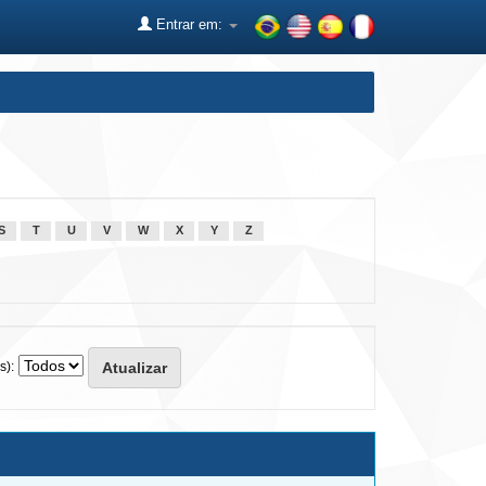
Entrar em:
S
T
U
V
W
X
Y
Z
s):