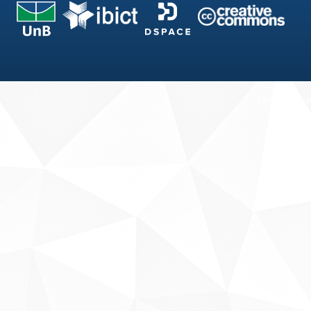
Fale conosco
Sobre