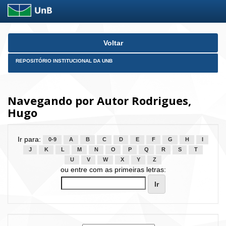
Skip
Voltar
navigation
REPOSITÓRIO INSTITUCIONAL DA UNB
Navegando por Autor Rodrigues,
Hugo
Ir para:
0-9
A
B
C
D
E
F
G
H
I
J
K
L
M
N
O
P
Q
R
S
T
U
V
W
X
Y
Z
ou entre com as primeiras letras: