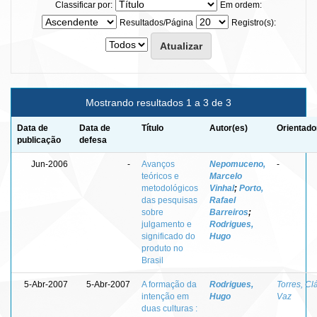
Classificar por:
Em ordem:
Resultados/Página
Registro(s):
Mostrando resultados 1 a 3 de 3
Data de
Data de
Título
Autor(es)
Orientado
publicação
defesa
Jun-2006
-
Avanços
Nepomuceno,
-
teóricos e
Marcelo
metodológicos
Vinhal
;
Porto,
das pesquisas
Rafael
sobre
Barreiros
;
julgamento e
Rodrigues,
significado do
Hugo
produto no
Brasil
5-Abr-2007
5-Abr-2007
A formação da
Rodrigues,
Torres, Cl
intenção em
Hugo
Vaz
duas culturas :