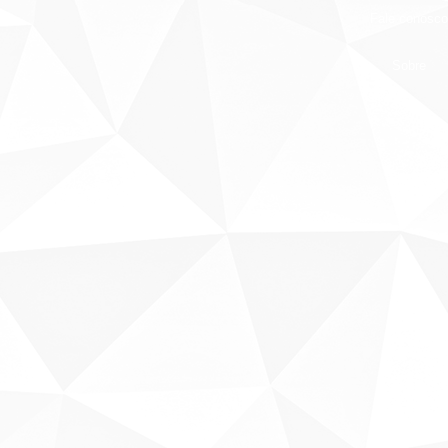
Fale conosco
Sobre