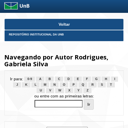
Skip
Voltar
navigation
REPOSITÓRIO INSTITUCIONAL DA UNB
Navegando por Autor Rodrigues,
Gabriela Silva
Ir para:
0-9
A
B
C
D
E
F
G
H
I
J
K
L
M
N
O
P
Q
R
S
T
U
V
W
X
Y
Z
ou entre com as primeiras letras: