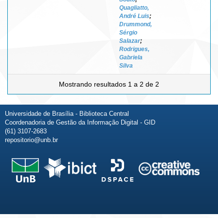
Quagliatto,
André Luis
;
Drummond,
Sérgio
Salazar
;
Rodrigues,
Gabriela
Silva
Mostrando resultados 1 a 2 de 2
Universidade de Brasília - Biblioteca Central
Coordenadoria de Gestão da Informação Digital - GID
(61) 3107-2683
repositorio@unb.br