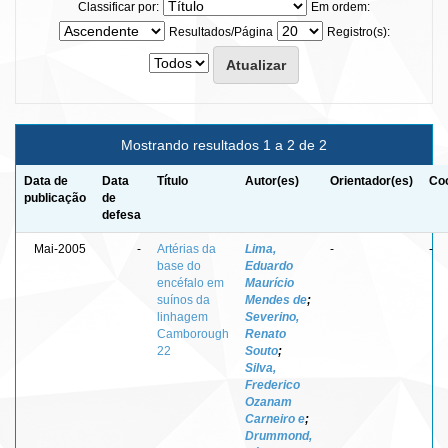
Classificar por:
Em ordem:
Resultados/Página
Registro(s):
Mostrando resultados 1 a 2 de 2
Data de
Data
Título
Autor(es)
Orientador(es)
Coo
publicação
de
defesa
Mai-2005
-
Artérias da
Lima,
-
-
base do
Eduardo
encéfalo em
Maurício
suínos da
Mendes de
;
linhagem
Severino,
Camborough
Renato
22
Souto
;
Silva,
Frederico
Ozanam
Carneiro e
;
Drummond,