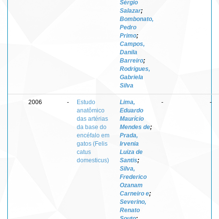
Sérgio
Salazar
;
Bombonato,
Pedro
Primo
;
Campos,
Danila
Barreiro
;
Rodrigues,
Gabriela
Silva
2006
-
Estudo
Lima,
-
-
anatômico
Eduardo
das artérias
Maurício
da base do
Mendes de
;
encéfalo em
Prada,
gatos (Felis
Irvenia
catus
Luiza de
domesticus)
Santis
;
Silva,
Frederico
Ozanam
Carneiro e
;
Severino,
Renato
Souto
;