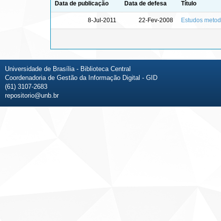
Data de publicação
Data de defesa
Título
8-Jul-2011
22-Fev-2008
Estudos metodo
Universidade de Brasília - Biblioteca Central
Coordenadoria de Gestão da Informação Digital - GID
(61) 3107-2683
repositorio@unb.br