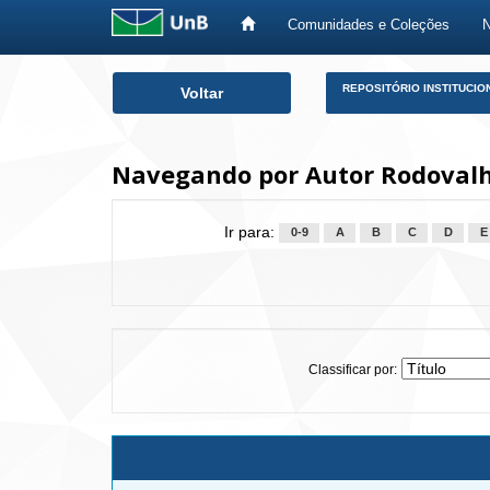
Comunidades e Coleções
Skip
REPOSITÓRIO INSTITUCIO
Voltar
navigation
Navegando por Autor Rodovalh
Ir para:
0-9
A
B
C
D
E
Classificar por: