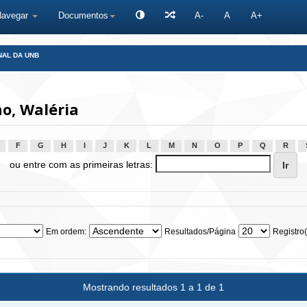
Navegar
Documentos
A-
A
A+
NAL DA UNB
o, Waléria
F
G
H
I
J
K
L
M
N
O
P
Q
R
ou entre com as primeiras letras:
Em ordem:
Resultados/Página
Registro(
Mostrando resultados 1 a 1 de 1