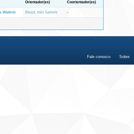
Orientador(es)
Coorientador(es)
, Waléria
Resck, Inês Sabioni
-
Fale conosco
Sobre