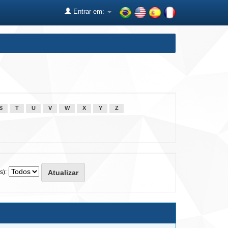
Entrar em:
S
T
U
V
W
X
Y
Z
s):