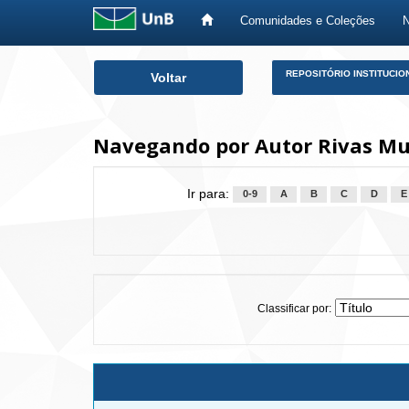
Comunidades e Coleções
Skip
REPOSITÓRIO INSTITUCIO
Voltar
navigation
Navegando por Autor Rivas Muñ
Ir para:
0-9
A
B
C
D
E
Classificar por: