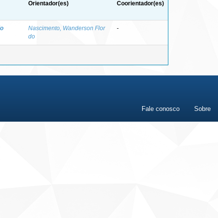
Orientador(es)
Coorientador(es)
io
Nascimento, Wanderson Flor
-
do
Fale conosco
Sobre