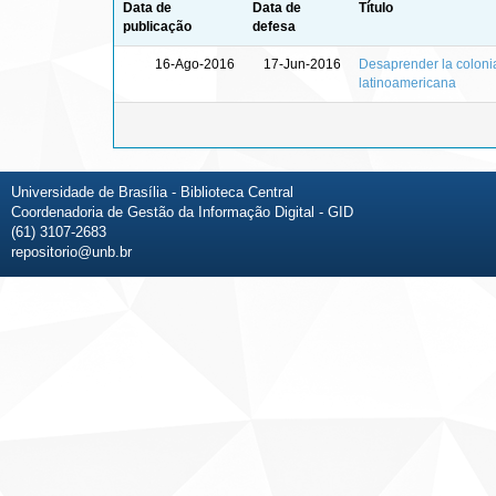
Data de
Data de
Título
publicação
defesa
16-Ago-2016
17-Jun-2016
Desaprender la colonia
latinoamericana
Universidade de Brasília - Biblioteca Central
Coordenadoria de Gestão da Informação Digital - GID
(61) 3107-2683
repositorio@unb.br