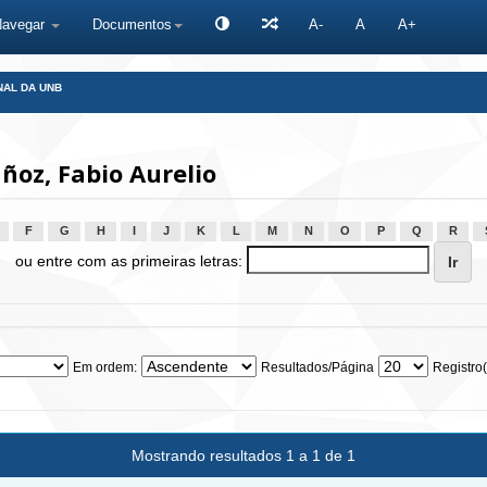
Navegar
Documentos
A-
A
A+
NAL DA UNB
oz, Fabio Aurelio
F
G
H
I
J
K
L
M
N
O
P
Q
R
ou entre com as primeiras letras:
Em ordem:
Resultados/Página
Registro(
Mostrando resultados 1 a 1 de 1