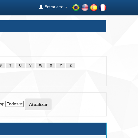
Entrar em:
S
T
U
V
W
X
Y
Z
s):