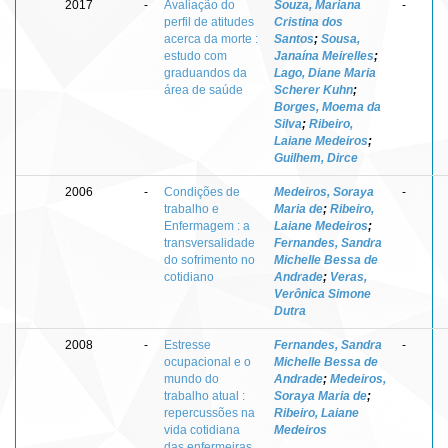
2017
-
Avaliação do
Souza, Mariana
-
perfil de atitudes
Cristina dos
acerca da morte :
Santos
;
Sousa,
estudo com
Janaína Meirelles
;
graduandos da
Lago, Diane Maria
área de saúde
Scherer Kuhn
;
Borges, Moema da
Silva
;
Ribeiro,
Laiane Medeiros
;
Guilhem, Dirce
2006
-
Condições de
Medeiros, Soraya
-
trabalho e
Maria de
;
Ribeiro,
Enfermagem : a
Laiane Medeiros
;
transversalidade
Fernandes, Sandra
do sofrimento no
Michelle Bessa de
cotidiano
Andrade
;
Veras,
Verônica Simone
Dutra
2008
-
Estresse
Fernandes, Sandra
-
ocupacional e o
Michelle Bessa de
mundo do
Andrade
;
Medeiros,
trabalho atual :
Soraya Maria de
;
repercussões na
Ribeiro, Laiane
vida cotidiana
Medeiros
das enfermeiras