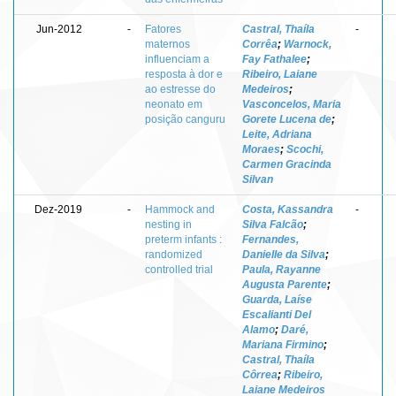
Jun-2012
-
Fatores
Castral, Thaíla
-
maternos
Corrêa
;
Warnock,
influenciam a
Fay Fathalee
;
resposta à dor e
Ribeiro, Laiane
ao estresse do
Medeiros
;
neonato em
Vasconcelos, Maria
posição canguru
Gorete Lucena de
;
Leite, Adriana
Moraes
;
Scochi,
Carmen Gracinda
Silvan
Dez-2019
-
Hammock and
Costa, Kassandra
-
nesting in
Silva Falcão
;
preterm infants :
Fernandes,
randomized
Danielle da Silva
;
controlled trial
Paula, Rayanne
Augusta Parente
;
Guarda, Laíse
Escalianti Del
Alamo
;
Daré,
Mariana Firmino
;
Castral, Thaíla
Côrrea
;
Ribeiro,
Laiane Medeiros