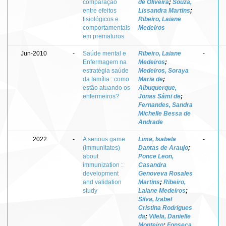
comparação
de Oliveira
;
Souza,
entre efeitos
Lissandra Martins
;
fisiológicos e
Ribeiro, Laiane
comportamentais
Medeiros
em prematuros
Jun-2010
-
Saúde mental e
Ribeiro, Laiane
-
Enfermagem na
Medeiros
;
estratégia saúde
Medeiros, Soraya
da família : como
Maria de
;
estão atuando os
Albuquerque,
enfermeiros?
Jonas Sâmi de
;
Fernandes, Sandra
Michelle Bessa de
Andrade
2022
-
A serious game
Lima, Isabela
-
(immunitates)
Dantas de Araujo
;
about
Ponce Leon,
immunization :
Casandra
development
Genoveva Rosales
and validation
Martins
;
Ribeiro,
study
Laiane Medeiros
;
Silva, Izabel
Cristina Rodrigues
da
;
Vilela, Danielle
Monteiro
;
Fonseca,