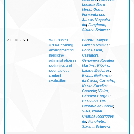
Luciana Mara
Monti
;
Góes,
Fernanda dos
Santos Nogueira
de
;
Funghetto,
Silvana Schwerz
21-Out-2020
-
Web-based
Pereira, Alayne
-
virtual learning
Larissa Martins
;
environment for
Ponce Leon,
medicine
Casandra
administration in
Genoveva Rosales
pediatrics and
Martins
;
Ribeiro,
peonatology :
Laiane Medeiros
;
content
Brasil, Guilherme
evaluation
da Costa
;
Carneiro,
Karen Karoline
Gouveia
;
Vieira,
Géssica Borges
;
Barbalho, Yuri
Gustavo de Sousa
;
Silva, Izabel
Cristina Rodrigues
da
;
Funghetto,
Silvana Schwerz