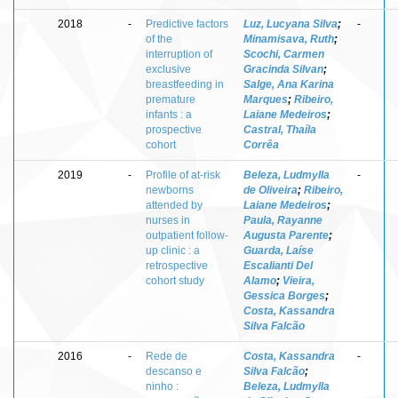
2018
-
Predictive factors
Luz, Lucyana Silva
;
-
of the
Minamisava, Ruth
;
interruption of
Scochi, Carmen
exclusive
Gracinda Silvan
;
breastfeeding in
Salge, Ana Karina
premature
Marques
;
Ribeiro,
infants : a
Laiane Medeiros
;
prospective
Castral, Thaíla
cohort
Corrêa
2019
-
Profile of at-risk
Beleza, Ludmylla
-
newborns
de Oliveira
;
Ribeiro,
attended by
Laiane Medeiros
;
nurses in
Paula, Rayanne
outpatient follow-
Augusta Parente
;
up clinic : a
Guarda, Laíse
retrospective
Escalianti Del
cohort study
Alamo
;
Vieira,
Gessica Borges
;
Costa, Kassandra
Silva Falcão
2016
-
Rede de
Costa, Kassandra
-
descanso e
Silva Falcão
;
ninho :
Beleza, Ludmylla