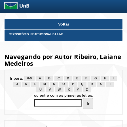
Skip
Voltar
navigation
REPOSITÓRIO INSTITUCIONAL DA UNB
Navegando por Autor Ribeiro, Laiane
Medeiros
Ir para:
0-9
A
B
C
D
E
F
G
H
I
J
K
L
M
N
O
P
Q
R
S
T
U
V
W
X
Y
Z
ou entre com as primeiras letras: