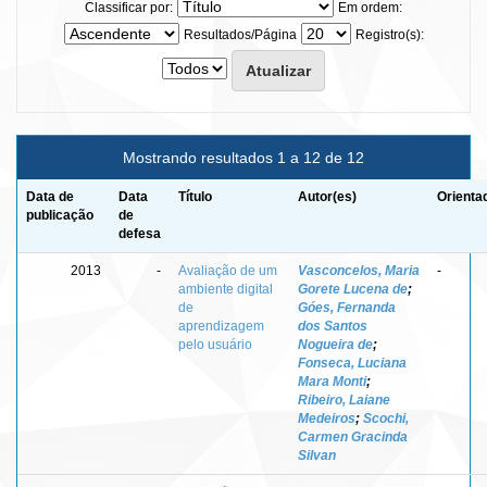
Classificar por:
Em ordem:
Resultados/Página
Registro(s):
Mostrando resultados 1 a 12 de 12
Data de
Data
Título
Autor(es)
Orienta
publicação
de
defesa
2013
-
Avaliação de um
Vasconcelos, Maria
-
ambiente digital
Gorete Lucena de
;
de
Góes, Fernanda
aprendizagem
dos Santos
pelo usuário
Nogueira de
;
Fonseca, Luciana
Mara Monti
;
Ribeiro, Laiane
Medeiros
;
Scochi,
Carmen Gracinda
Silvan