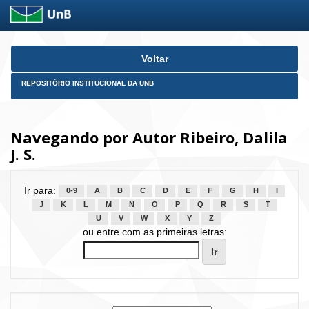
Skip
Voltar
navigation
REPOSITÓRIO INSTITUCIONAL DA UNB
Navegando por Autor Ribeiro, Dalila
J. S.
Ir para:
0-9
A
B
C
D
E
F
G
H
I
J
K
L
M
N
O
P
Q
R
S
T
U
V
W
X
Y
Z
ou entre com as primeiras letras: