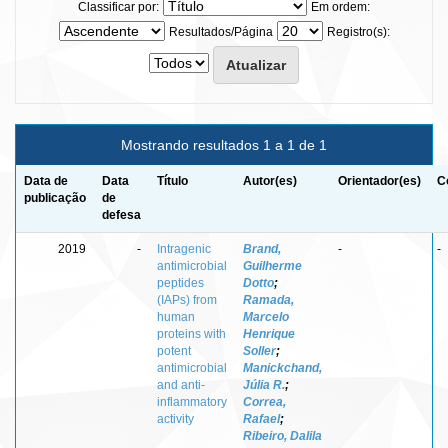
Classificar por:
Em ordem:
Resultados/Página
Registro(s):
Mostrando resultados 1 a 1 de 1
Data de
Data
Título
Autor(es)
Orientador(es)
C
publicação
de
defesa
2019
-
Intragenic
Brand,
-
-
antimicrobial
Guilherme
peptides
Dotto
;
(IAPs) from
Ramada,
human
Marcelo
proteins with
Henrique
potent
Soller
;
antimicrobial
Manickchand,
and anti-
Júlia R.
;
inflammatory
Correa,
activity
Rafael
;
Ribeiro, Dalila