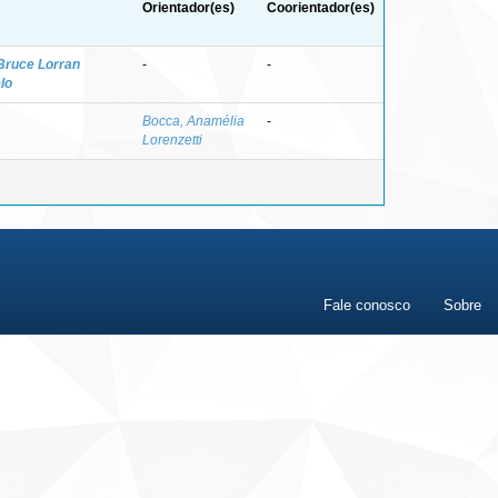
Orientador(es)
Coorientador(es)
Bruce Lorran
-
-
lo
Bocca, Anamélia
-
Lorenzetti
Fale conosco
Sobre