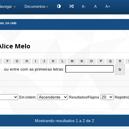
Navegar
Documentos
A-
A
A+
NAL DA UNB
Alice Melo
F
G
H
I
J
K
L
M
N
O
P
Q
R
ou entre com as primeiras letras:
Em ordem:
Resultados/Página
Registro(
Mostrando resultados 1 a 2 de 2