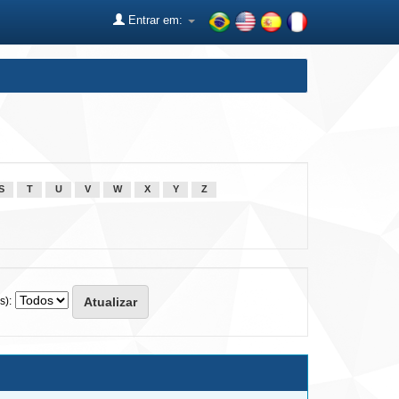
Entrar em:
S
T
U
V
W
X
Y
Z
s):