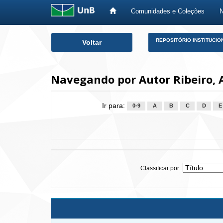
Comunidades e Coleções
Skip
REPOSITÓRIO INSTITUCIO
Voltar
navigation
Navegando por Autor Ribeiro, 
Ir para:
0-9
A
B
C
D
E
Classificar por: