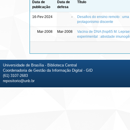
Data de
Data de
Título
publicação
defesa
16-Fev-2024
-
Desafios do ensino remoto : uma
protagonismo discente
Mar-2008
Mar-2008
Vacina de DNA (hsp65 M. Leprae
experimental : atividade imunogê
Universidade de Brasília - Biblioteca Central
Coordenadoria de Gestão da Informação Digital - GID
(61) 3107-2683
repositorio@unb.br