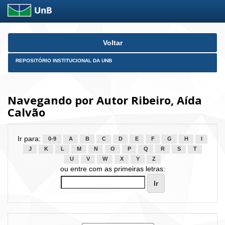
Skip
Voltar
navigation
REPOSITÓRIO INSTITUCIONAL DA UNB
Navegando por Autor Ribeiro, Aída
Calvão
Ir para:
0-9
A
B
C
D
E
F
G
H
I
J
K
L
M
N
O
P
Q
R
S
T
U
V
W
X
Y
Z
ou entre com as primeiras letras: