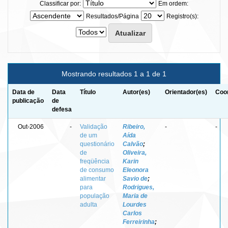
Classificar por:
Em ordem:
Resultados/Página
Registro(s):
Mostrando resultados 1 a 1 de 1
Data de
Data
Título
Autor(es)
Orientador(es)
Coor
publicação
de
defesa
Out-2006
-
Validação
Ribeiro,
-
-
de um
Aída
questionário
Calvão
;
de
Oliveira,
freqüência
Karin
de consumo
Eleonora
alimentar
Savio de
;
para
Rodrigues,
população
Maria de
adulta
Lourdes
Carlos
Ferreirinha
;