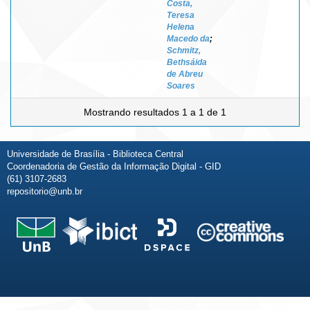
Costa,
Teresa
Helena
Macedo da
;
Schmitz,
Bethsáida
de Abreu
Soares
Mostrando resultados 1 a 1 de 1
Universidade de Brasília - Biblioteca Central
Coordenadoria de Gestão da Informação Digital - GID
(61) 3107-2683
repositorio@unb.br