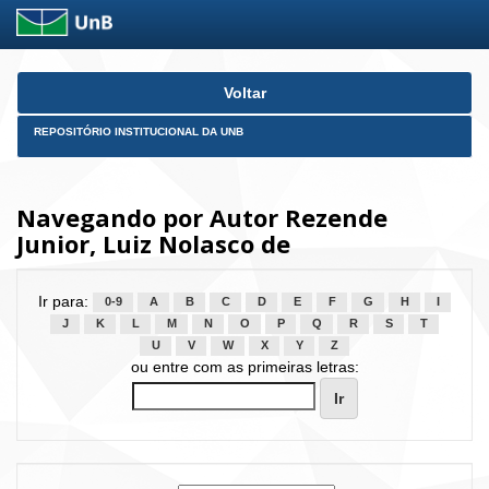
Skip
Voltar
navigation
REPOSITÓRIO INSTITUCIONAL DA UNB
Navegando por Autor Rezende
Junior, Luiz Nolasco de
Ir para:
0-9
A
B
C
D
E
F
G
H
I
J
K
L
M
N
O
P
Q
R
S
T
U
V
W
X
Y
Z
ou entre com as primeiras letras: