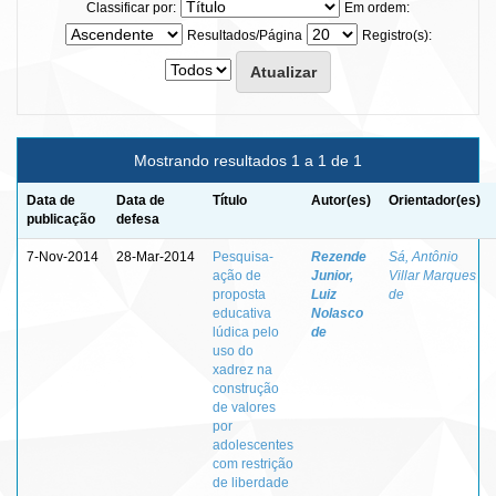
Classificar por:
Em ordem:
Resultados/Página
Registro(s):
Mostrando resultados 1 a 1 de 1
Data de
Data de
Título
Autor(es)
Orientador(es)
publicação
defesa
7-Nov-2014
28-Mar-2014
Pesquisa-
Rezende
Sá, Antônio
ação de
Junior,
Villar Marques
proposta
Luiz
de
educativa
Nolasco
lúdica pelo
de
uso do
xadrez na
construção
de valores
por
adolescentes
com restrição
de liberdade