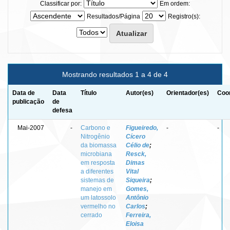
Classificar por:
Em ordem:
Resultados/Página
Registro(s):
Mostrando resultados 1 a 4 de 4
Data de
Data
Título
Autor(es)
Orientador(es)
Coor
publicação
de
defesa
Mai-2007
-
Carbono e
Figueiredo,
-
-
Nitrogênio
Cícero
da biomassa
Célio de
;
microbiana
Resck,
em resposta
Dimas
a diferentes
Vital
sistemas de
Siqueira
;
manejo em
Gomes,
um latossolo
Antônio
vermelho no
Carlos
;
cerrado
Ferreira,
Eloisa