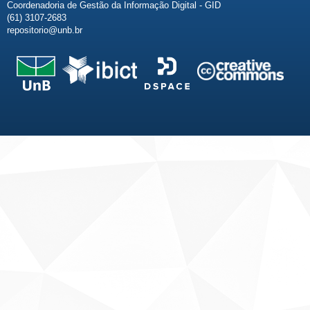
Coordenadoria de Gestão da Informação Digital - GID
(61) 3107-2683
repositorio@unb.br
Fale conosco
Sobre