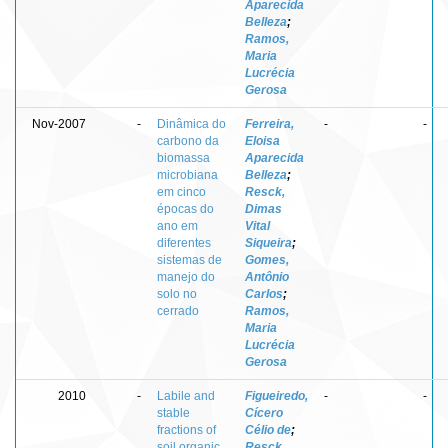
Aparecida
Belleza
;
Ramos,
Maria
Lucrécia
Gerosa
Nov-2007
-
Dinâmica do
Ferreira,
-
-
carbono da
Eloisa
biomassa
Aparecida
microbiana
Belleza
;
em cinco
Resck,
épocas do
Dimas
ano em
Vital
diferentes
Siqueira
;
sistemas de
Gomes,
manejo do
Antônio
solo no
Carlos
;
cerrado
Ramos,
Maria
Lucrécia
Gerosa
2010
-
Labile and
Figueiredo,
-
-
stable
Cícero
fractions of
Célio de
;
soil organic
Resck,