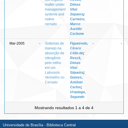
matter under
Dimas
management
Vital
systems and
Siqueira
;
native
Carneiro,
cerrado
Marco
Aurélio
Carbone
Mar-2005
-
Sistemas de
Figueiredo,
-
-
manejo na
Cícero
absorção de
Célio de
;
nitrogênio
Resck,
pelo milho
Dimas
em um
Vital
Latossolo
Siqueira
;
Vermelho no
Gomes,
Cerrado
Antônio
Carlos
;
Urquiaga,
Segundo
Mostrando resultados 1 a 4 de 4
Universidade de Brasília - Biblioteca Central