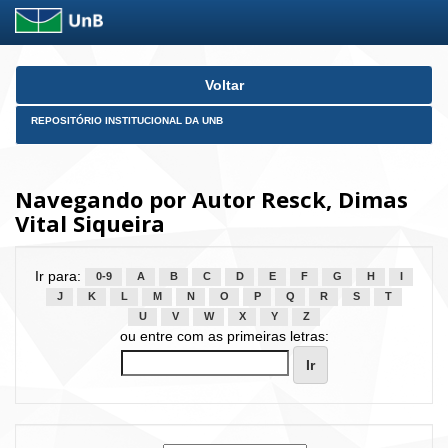
Skip
Voltar
navigation
REPOSITÓRIO INSTITUCIONAL DA UNB
Navegando por Autor Resck, Dimas
Vital Siqueira
Ir para:
0-9
A
B
C
D
E
F
G
H
I
J
K
L
M
N
O
P
Q
R
S
T
U
V
W
X
Y
Z
ou entre com as primeiras letras: