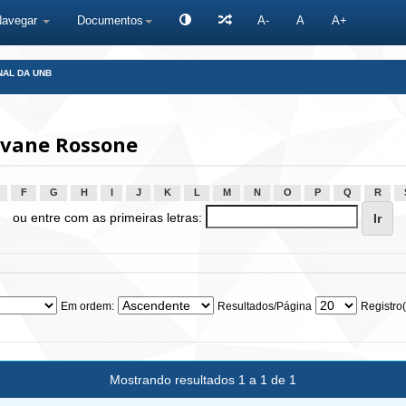
Navegar
Documentos
A-
A
A+
NAL DA UNB
ovane Rossone
F
G
H
I
J
K
L
M
N
O
P
Q
R
ou entre com as primeiras letras:
Em ordem:
Resultados/Página
Registro(
Mostrando resultados 1 a 1 de 1