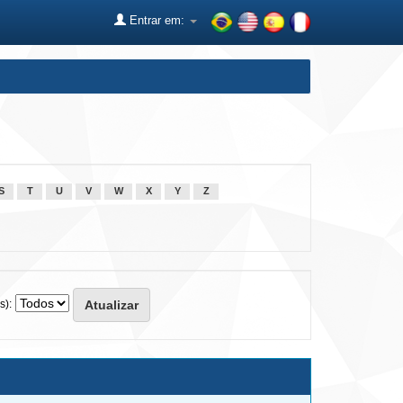
Entrar em:
S
T
U
V
W
X
Y
Z
s):