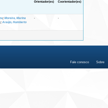
Orientador(es)
Coorientador(es)
za
;
Moreira, Marina
-
-
e
;
Araújo, Humberto
Fale conosco
Sobre