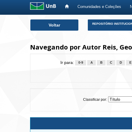
Comunidades e Coleções
Skip
REPOSITÓRIO INSTITUCIO
Voltar
navigation
Navegando por Autor Reis, Ge
Ir para:
0-9
A
B
C
D
E
Classificar por: