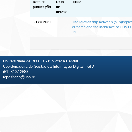
Data de
Data
Título
publicação
de
defesa
5-Fev-2021
-
The relationship between (sub)tropic
climates and the incidence of COVID-
19
Universidade de Brasília - Biblioteca Central
Coordenadoria de Gestão da Informação Digital - GID
(61) 3107-2683
repositorio@unb.br