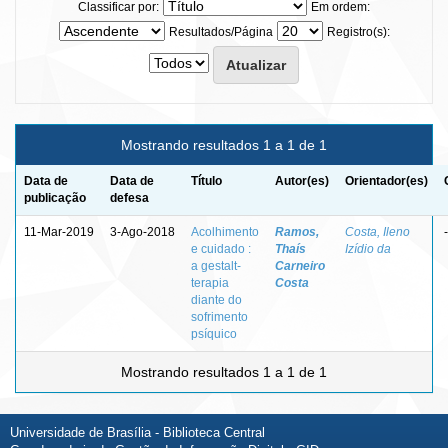
Classificar por:
Em ordem:
Resultados/Página
Registro(s):
Mostrando resultados 1 a 1 de 1
Data de
Data de
Título
Autor(es)
Orientador(es)
publicação
defesa
11-Mar-2019
3-Ago-2018
Acolhimento
Ramos,
Costa, Ileno
-
e cuidado :
Thaís
Izídio da
a gestalt-
Carneiro
terapia
Costa
diante do
sofrimento
psíquico
Mostrando resultados 1 a 1 de 1
Universidade de Brasília - Biblioteca Central