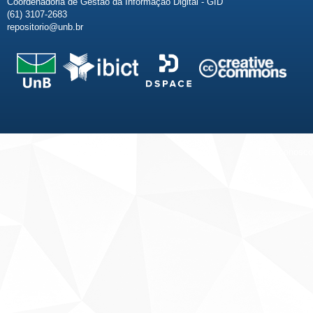
Coordenadoria de Gestão da Informação Digital - GID
(61) 3107-2683
repositorio@unb.br
Fale conosco
Sobre