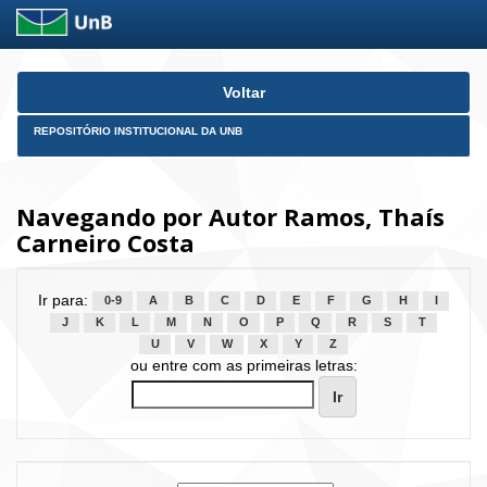
Skip
Voltar
navigation
REPOSITÓRIO INSTITUCIONAL DA UNB
Navegando por Autor Ramos, Thaís
Carneiro Costa
Ir para:
0-9
A
B
C
D
E
F
G
H
I
J
K
L
M
N
O
P
Q
R
S
T
U
V
W
X
Y
Z
ou entre com as primeiras letras: