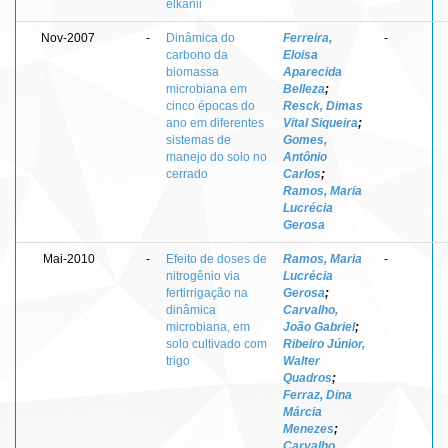
elkanii
Nov-2007
-
Dinâmica do
Ferreira,
-
carbono da
Eloisa
biomassa
Aparecida
microbiana em
Belleza
;
cinco épocas do
Resck, Dimas
ano em diferentes
Vital Siqueira
;
sistemas de
Gomes,
manejo do solo no
Antônio
cerrado
Carlos
;
Ramos, Maria
Lucrécia
Gerosa
Mai-2010
-
Efeito de doses de
Ramos, Maria
-
nitrogênio via
Lucrécia
fertirrigação na
Gerosa
;
dinâmica
Carvalho,
microbiana, em
João Gabriel
;
solo cultivado com
Ribeiro Júnior,
trigo
Walter
Quadros
;
Ferraz, Dina
Márcia
Menezes
;
Carvalho,