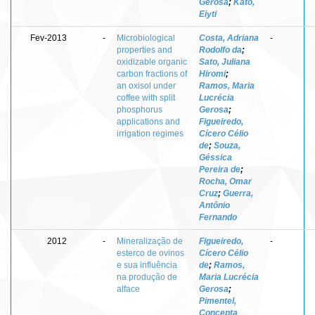
Gerosa
;
Kato,
Eiyti
Fev-2013
-
Microbiological
Costa, Adriana
-
properties and
Rodolfo da
;
oxidizable organic
Sato, Juliana
carbon fractions of
Hiromi
;
an oxisol under
Ramos, Maria
coffee with split
Lucrécia
phosphorus
Gerosa
;
applications and
Figueiredo,
irrigation regimes
Cícero Célio
de
;
Souza,
Géssica
Pereira de
;
Rocha, Omar
Cruz
;
Guerra,
Antônio
Fernando
2012
-
Mineralização de
Figueiredo,
-
esterco de ovinos
Cícero Célio
e sua influência
de
;
Ramos,
na produção de
Maria Lucrécia
alface
Gerosa
;
Pimentel,
Concepta