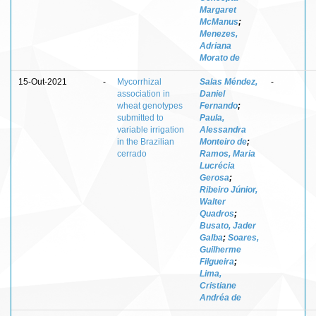
Margaret
McManus
;
Menezes,
Adriana
Morato de
15-Out-2021
-
Mycorrhizal
Salas Méndez,
-
association in
Daniel
wheat genotypes
Fernando
;
submitted to
Paula,
variable irrigation
Alessandra
in the Brazilian
Monteiro de
;
cerrado
Ramos, Maria
Lucrécia
Gerosa
;
Ribeiro Júnior,
Walter
Quadros
;
Busato, Jader
Galba
;
Soares,
Guilherme
Filgueira
;
Lima,
Cristiane
Andréa de