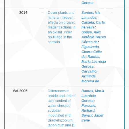
Gerosa
2014
-
Cover plants and
Santos, Isis
-
mineral nitrogen :
Lima dos
;
effects on organic
Caixeta, Carla
matter fractions in
Ferreira
;
an oxisol under
Sousa, Alex
no-tillage in the
Antônio Torres
cerrado
Côrtes de
;
Figueiredo,
Cícero Célio
de
;
Ramos,
Maria Lucrécia
Gerosa
;
Carvalho,
Arminda
Moreira de
Mai-2005
-
Differences in
Ramos, Maria
-
ureide and amino
Lucrécia
acid content of
Gerosa
;
water stressed
Parsons,
soybean
Richard
;
inoculated with
Sprent, Janet
Bradyrhizobium
Irene
japonicum and B.