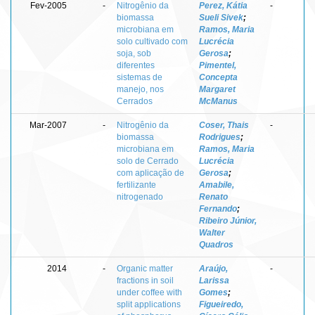
Fev-2005
-
Nitrogênio da
Perez, Kátia
-
biomassa
Sueli Sivek
;
microbiana em
Ramos, Maria
solo cultivado com
Lucrécia
soja, sob
Gerosa
;
diferentes
Pimentel,
sistemas de
Concepta
manejo, nos
Margaret
Cerrados
McManus
Mar-2007
-
Nitrogênio da
Coser, Thais
-
biomassa
Rodrigues
;
microbiana em
Ramos, Maria
solo de Cerrado
Lucrécia
com aplicação de
Gerosa
;
fertilizante
Amabile,
nitrogenado
Renato
Fernando
;
Ribeiro Júnior,
Walter
Quadros
2014
-
Organic matter
Araújo,
-
fractions in soil
Larissa
under coffee with
Gomes
;
split applications
Figueiredo,