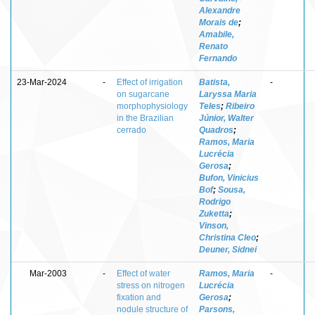
Alexandre
Morais de
;
Amabile,
Renato
Fernando
23-Mar-2024
-
Effect of irrigation
Batista,
-
on sugarcane
Laryssa Maria
morphophysiology
Teles
;
Ribeiro
in the Brazilian
Júnior, Walter
cerrado
Quadros
;
Ramos, Maria
Lucrécia
Gerosa
;
Bufon, Vinicius
Bof
;
Sousa,
Rodrigo
Zuketta
;
Vinson,
Christina Cleo
;
Deuner, Sidnei
Mar-2003
-
Effect of water
Ramos, Maria
-
stress on nitrogen
Lucrécia
fixation and
Gerosa
;
nodule structure of
Parsons,