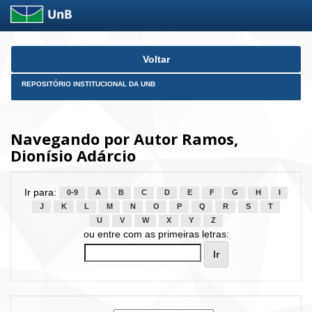
Skip
Voltar
navigation
REPOSITÓRIO INSTITUCIONAL DA UNB
Navegando por Autor Ramos,
Dionísio Adárcio
Ir para:
0-9
A
B
C
D
E
F
G
H
I
J
K
L
M
N
O
P
Q
R
S
T
U
V
W
X
Y
Z
ou entre com as primeiras letras: