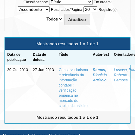
Classificar por:
Em ordem:
Resultados/Página
Registro(s):
Mostrando resultados 1 a 1 de 1
Data de
Data de
Título
Autor(es)
Orientador(
publicação
defesa
30-Out-2013
27-Jun-2013
Conservadorismo
Ramos,
Lustosa, Pau
e relevância da
Dionísio
Roberto
informação
Adárcio
Barbosa
contábil :
verificação
empírica no
mercado de
capitais brasileiro
Mostrando resultados 1 a 1 de 1