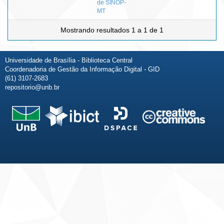
de SINOP-
MT
Mostrando resultados 1 a 1 de 1
Universidade de Brasília - Biblioteca Central
Coordenadoria de Gestão da Informação Digital - GID
(61) 3107-2683
repositorio@unb.br
Fale conosco
Sobre