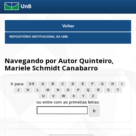
Skip
Voltar
navigation
REPOSITÓRIO INSTITUCIONAL DA UNB
Navegando por Autor Quinteiro,
Mariele Schmidt Canabarro
Ir para:
0-9
A
B
C
D
E
F
G
H
I
J
K
L
M
N
O
P
Q
R
S
T
U
V
W
X
Y
Z
ou entre com as primeiras letras: