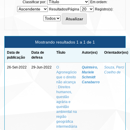
Classificar por:
Em ordem:
Resultados/Página
Registro(s):
Mostrando resultados 1 a 1 de 1
Data de
Data de
Título
Autor(es)
Orientador(es)
publicação
defesa
26-Set-2022
29-Jun-2022
O
Quinteiro,
Souza, Perci
Agronegócio
Mariele
Coelho de
que o direito
Schmidt
não alcança
Canabarro
: Direitos
humanos,
questão
agrária e
questão
ambiental na
região
geográfica
intermediária