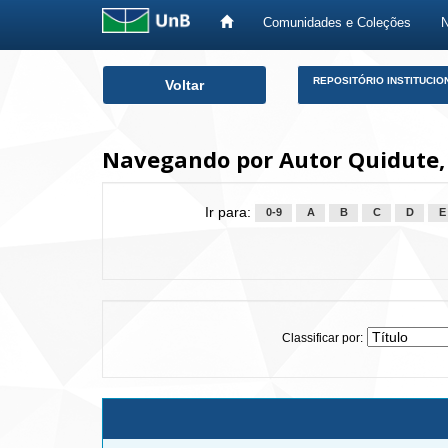
Comunidades e Coleções
Skip
REPOSITÓRIO INSTITUCIO
Voltar
navigation
Navegando por Autor Quidute,
Ir para:
0-9
A
B
C
D
E
Classificar por: