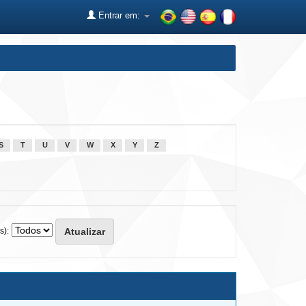
Entrar em:
S
T
U
V
W
X
Y
Z
s):