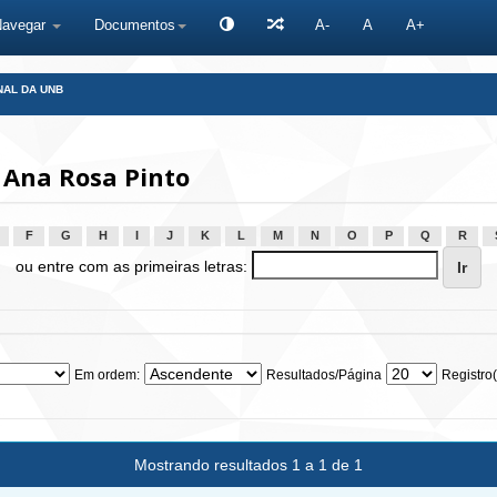
Navegar
Documentos
A-
A
A+
NAL DA UNB
 Ana Rosa Pinto
F
G
H
I
J
K
L
M
N
O
P
Q
R
ou entre com as primeiras letras:
Em ordem:
Resultados/Página
Registro(
Mostrando resultados 1 a 1 de 1