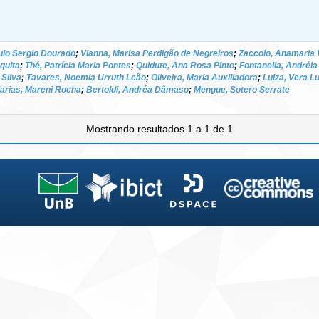
ulo Sergio Dourado
;
Vianna, Marisa Perdigão de Negreiros
;
Zaccolo, Anamaria
quita
;
Thé, Patrícia Maria Pontes
;
Quidute, Ana Rosa Pinto
;
Fontanella, Andréi
 Silva
;
Tavares, Noemia Urruth Leão
;
Oliveira, Maria Auxiliadora
;
Luiza, Vera L
arias, Mareni Rocha
;
Bertoldi, Andréa Dâmaso
;
Mengue, Sotero Serrate
Mostrando resultados 1 a 1 de 1