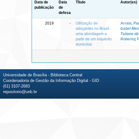
Data de
Data
Título
Autor(es)
publicação
de
defesa
2019
-
Utilização de
Arrais, Pa
adoçantes no Brasil :
Izabel Mes
uma abordagem a
Tatiane da
partir de um inquérito
Roberto
;
F
domiciliar
Universidade de Brasília - Biblioteca Central
Coordenadoria de Gestão da Informação Digital - GID
(61) 3107-2683
repositorio@unb.br