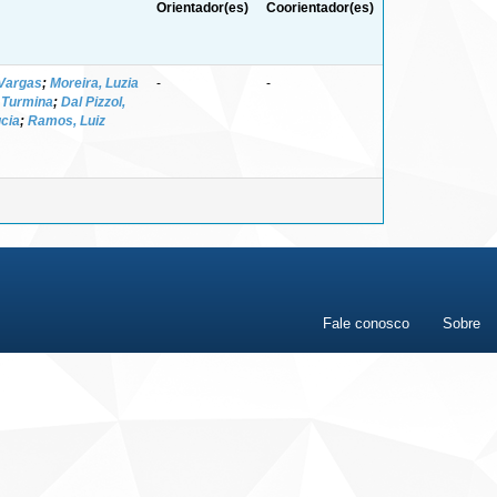
Orientador(es)
Coorientador(es)
 Vargas
;
Moreira, Luzia
-
-
a Turmina
;
Dal Pizzol,
ucia
;
Ramos, Luiz
Fale conosco
Sobre