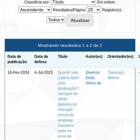
Classificar por:
Em ordem:
Resultados/Página
Registro(s):
Mostrando resultados 1 a 2 de 2
Data de
Data de
Título
Autor(es)
Orientador(es)
publicação
defesa
16-Fev-2024
4-Jul-2023
Quanto vale
Queiroz,
Takasago,
-
a pena fazer
Diule
Milene
uma
Vieira de
graduação? :
variação do
efeito-
diploma no
mercado
formal de
emprego
brasileiro
entre os
anos de