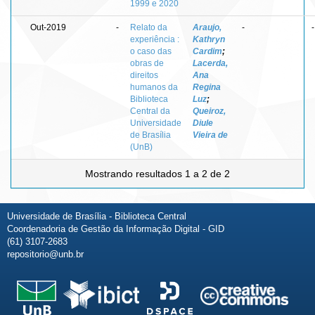
1999 e 2020
Out-2019
-
Relato da
Araujo,
-
-
experiência :
Kathryn
o caso das
Cardim
;
obras de
Lacerda,
direitos
Ana
humanos da
Regina
Biblioteca
Luz
;
Central da
Queiroz,
Universidade
Diule
de Brasília
Vieira de
(UnB)
Mostrando resultados 1 a 2 de 2
Universidade de Brasília - Biblioteca Central
Coordenadoria de Gestão da Informação Digital - GID
(61) 3107-2683
repositorio@unb.br