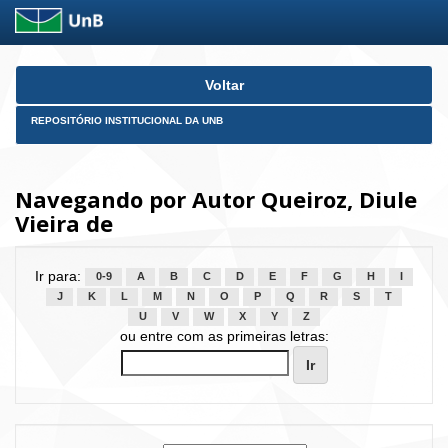
Skip
Voltar
navigation
REPOSITÓRIO INSTITUCIONAL DA UNB
Navegando por Autor Queiroz, Diule
Vieira de
Ir para:
0-9
A
B
C
D
E
F
G
H
I
J
K
L
M
N
O
P
Q
R
S
T
U
V
W
X
Y
Z
ou entre com as primeiras letras: