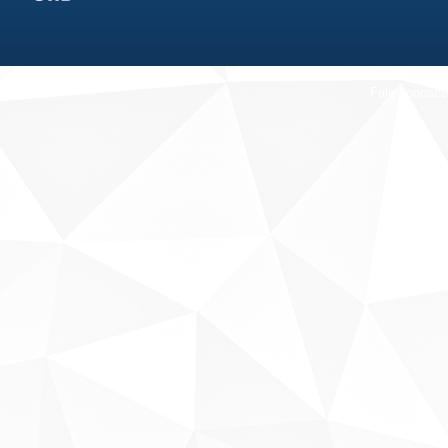
Fale conosco
Sobre