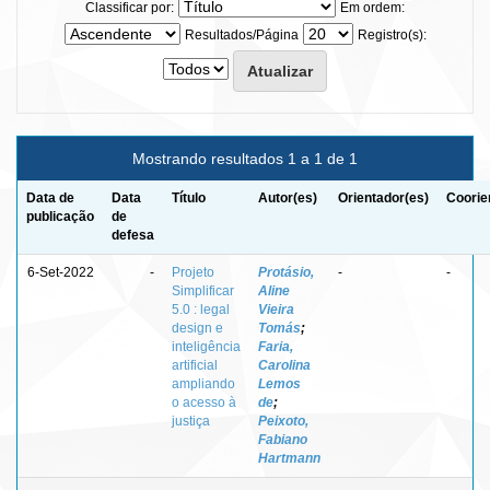
Classificar por:
Em ordem:
Resultados/Página
Registro(s):
Mostrando resultados 1 a 1 de 1
Data de
Data
Título
Autor(es)
Orientador(es)
Coorie
publicação
de
defesa
6-Set-2022
-
Projeto
Protásio,
-
-
Simplificar
Aline
5.0 : legal
Vieira
design e
Tomás
;
inteligência
Faria,
artificial
Carolina
ampliando
Lemos
o acesso à
de
;
justiça
Peixoto,
Fabiano
Hartmann