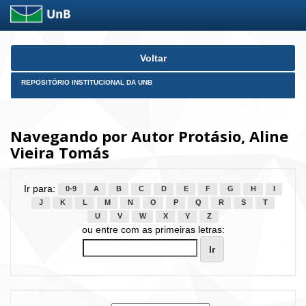
Skip
Voltar
navigation
REPOSITÓRIO INSTITUCIONAL DA UNB
Navegando por Autor Protásio, Aline
Vieira Tomás
Ir para:
0-9
A
B
C
D
E
F
G
H
I
J
K
L
M
N
O
P
Q
R
S
T
U
V
W
X
Y
Z
ou entre com as primeiras letras: