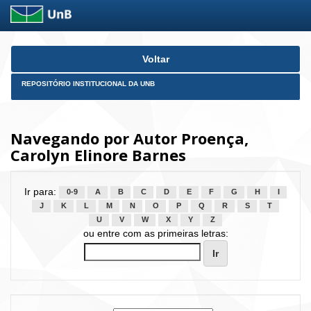
Skip
Voltar
navigation
REPOSITÓRIO INSTITUCIONAL DA UNB
Navegando por Autor Proença,
Carolyn Elinore Barnes
Ir para:
0-9
A
B
C
D
E
F
G
H
I
J
K
L
M
N
O
P
Q
R
S
T
U
V
W
X
Y
Z
ou entre com as primeiras letras: