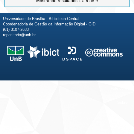
Mostrando resultados 1 a 9 de 9
Universidade de Brasília - Biblioteca Central
Coordenadoria de Gestão da Informação Digital - GID
(61) 3107-2683
repositorio@unb.br
Fale conosco
Sobre