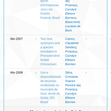
Benth.
de
;
(Orchidaceae
Proença,
Juss.) no
Carolyn
Distrito
Elinore
Federal, Brasil
Barnes
;
Bianchetti,
Luciano de
Bem
Abr-2007
-
Two new
Caires,
-
synonyms and
Claudenir
a species
Simões
;
reinstated in
Proença,
Phoradendron
Carolyn
Nuttall
Elinore
(Viscaceae)
Barnes
Abr-2008
-
Uso e
Silva,
-
disponibilidade
Cristiane
de recursos
Soares
medicinais no
Pereira da
;
município de
Proença,
Ouro Verde de
Carolyn
Goiás, GO,
Elinore
Brasil
Barnes