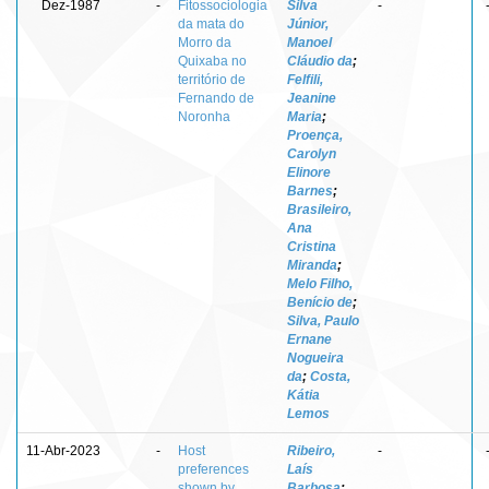
Dez-1987
-
Fitossociologia
Silva
-
da mata do
Júnior,
Morro da
Manoel
Quixaba no
Cláudio da
;
território de
Felfili,
Fernando de
Jeanine
Noronha
Maria
;
Proença,
Carolyn
Elinore
Barnes
;
Brasileiro,
Ana
Cristina
Miranda
;
Melo Filho,
Benício de
;
Silva, Paulo
Ernane
Nogueira
da
;
Costa,
Kátia
Lemos
11-Abr-2023
-
Host
Ribeiro,
-
preferences
Laís
shown by
Barbosa
;