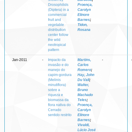
Drosophilids
Proença,
(Diptera) in a
Carolyn
commercial
Elinore
fruit and
Barnes
;
vegetable
Tidon,
distribution
Rosana
center follow
the wild
neotropical
pattern
Jan-2011
-
Impacto da
Martins,
-
invasão e do
Carlos
manejo do
Romero
;
capim-gordura
Hay, John
(Melinis
Du Vall
;
minutiflora)
Walter,
sobre a
Bruno
riqueza e
Machado
biomassa da
Teles
;
flora nativa do
Proença,
Cerrado
Carolyn
sentido restrito
Elinore
Barnes
;
Vivaldi,
Lúcio José