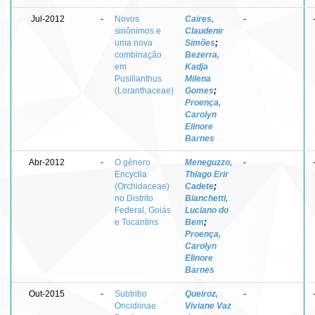
Jul-2012
-
Novos
Caires,
-
sinônimos e
Claudenir
uma nova
Simões
;
combinação
Bezerra,
em
Kadja
Pusillanthus
Milena
(Loranthaceae)
Gomes
;
Proença,
Carolyn
Elinore
Barnes
Abr-2012
-
O gênero
Meneguzzo,
-
Encyclia
Thiago Erir
(Orchidaceae)
Cadete
;
no Distrito
Bianchetti,
Federal, Goiás
Luciano do
e Tocantins
Bem
;
Proença,
Carolyn
Elinore
Barnes
Out-2015
-
Subtribo
Queiroz,
-
Oncidiinae
Viviane Vaz