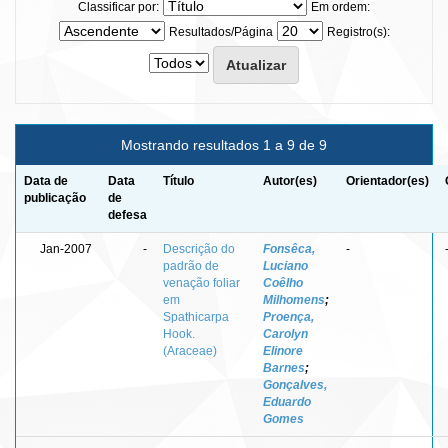
Classificar por:
Em ordem:
Resultados/Página
Registro(s):
Mostrando resultados 1 a 9 de 9
Data de
Data
Título
Autor(es)
Orientador(es)
publicação
de
defesa
Jan-2007
-
Descrição do
Fonsêca,
-
padrão de
Luciano
venação foliar
Coêlho
em
Milhomens
;
Spathicarpa
Proença,
Hook.
Carolyn
(Araceae)
Elinore
Barnes
;
Gonçalves,
Eduardo
Gomes