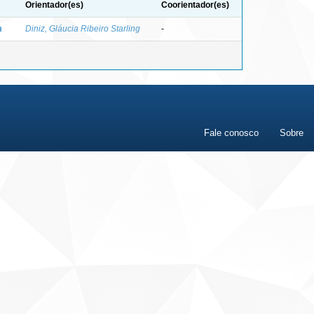
Orientador(es)
Coorientador(es)
a
Diniz, Gláucia Ribeiro Starling
-
Fale conosco
Sobre