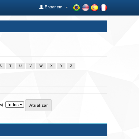
Entrar em:
S
T
U
V
W
X
Y
Z
s):