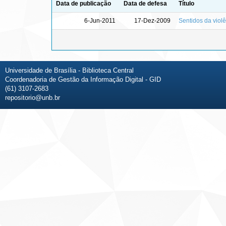
Data de publicação
Data de defesa
Título
6-Jun-2011
17-Dez-2009
Sentidos da violê
Universidade de Brasília - Biblioteca Central
Coordenadoria de Gestão da Informação Digital - GID
(61) 3107-2683
repositorio@unb.br