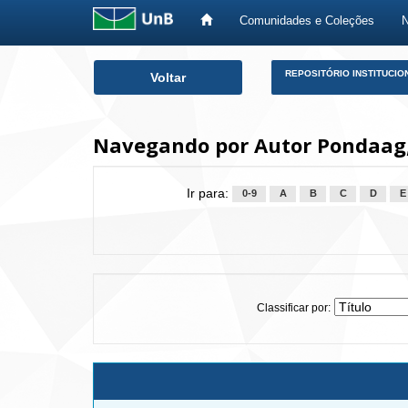
Comunidades e Coleções
Skip
REPOSITÓRIO INSTITUCIO
Voltar
navigation
Navegando por Autor Pondaag
Ir para:
0-9
A
B
C
D
E
Classificar por: