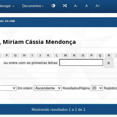
Navegar
Documentos
A-
A
A+
NAL DA UNB
, Miriam Cássia Mendonça
F
G
H
I
J
K
L
M
N
O
P
Q
R
ou entre com as primeiras letras:
Em ordem:
Resultados/Página
Registro(
Mostrando resultados 1 a 1 de 1