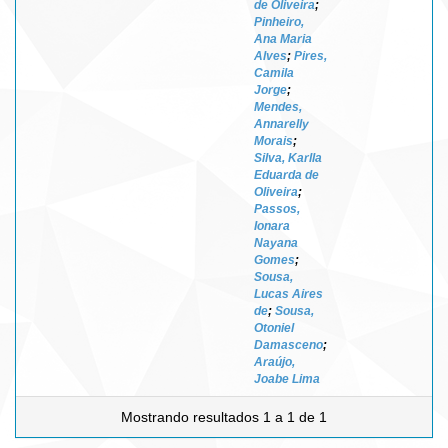
de Oliveira
;
Pinheiro,
Ana Maria
Alves
;
Pires,
Camila
Jorge
;
Mendes,
Annarelly
Morais
;
Silva, Karlla
Eduarda de
Oliveira
;
Passos,
Ionara
Nayana
Gomes
;
Sousa,
Lucas Aires
de
;
Sousa,
Otoniel
Damasceno
;
Araújo,
Joabe Lima
Mostrando resultados 1 a 1 de 1