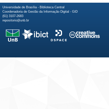
Universidade de Brasília - Biblioteca Central
Coordenadoria de Gestão da Informação Digital - GID
(61) 3107-2683
repositorio@unb.br
Fale conosco
Sobre