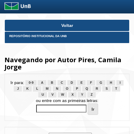
Skip
Voltar
navigation
REPOSITÓRIO INSTITUCIONAL DA UNB
Navegando por Autor Pires, Camila
Jorge
Ir para:
0-9
A
B
C
D
E
F
G
H
I
J
K
L
M
N
O
P
Q
R
S
T
U
V
W
X
Y
Z
ou entre com as primeiras letras: