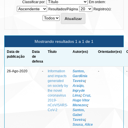
Classificar por:
Em ordem:
Resultados/Página
Registro(s):
Mostrando resultados 1 a 1 de 1
Data de
Data
Título
Autor(es)
Orientador(es)
publicação
de
defesa
26-Ago-2020
-
Information
Santos,
-
-
and impacts
Gardênia
generated
Taveira
;
on society by
Araújo,
the novel
Ingryde
coronavirus
Lima
;
Cruz,
2019-
Hugo Vitor
nCoV/SARS-
Menezes
;
CoV-2
Santos,
Gabel
Taveira
;
Sousa, Alice