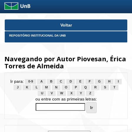
Skip
Voltar
navigation
REPOSITÓRIO INSTITUCIONAL DA UNB
Navegando por Autor Piovesan, Érica
Torres de Almeida
Ir para:
0-9
A
B
C
D
E
F
G
H
I
J
K
L
M
N
O
P
Q
R
S
T
U
V
W
X
Y
Z
ou entre com as primeiras letras: