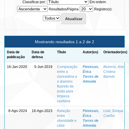
Classificar por:
Em ordem:
Resultados/Página
Registro(s):
Mostrando resultados 1 a 2 de 2
Data de
Data de
Título
Autor(es)
Orientador(es)
publicação
defesa
16-Jan-2020
5-Jun-2019
Comparação
Piovesan,
Bezerra, Ana
entre a
Érica
Cristina
clorexidina e
Torres de
Barreto
o diamino
Almeida
fluoreto de
prata para
limpeza
cavitária
8-Ago-2024
18-Ago-2023
Relação
Piovesan,
Leal, Soraya
entre
Érica
Coelho
obesidade e
Torres de
cárie
Almeida