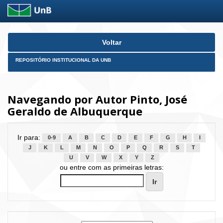
Skip
Voltar
navigation
REPOSITÓRIO INSTITUCIONAL DA UNB
Navegando por Autor Pinto, José
Geraldo de Albuquerque
Ir para:
0-9
A
B
C
D
E
F
G
H
I
J
K
L
M
N
O
P
Q
R
S
T
U
V
W
X
Y
Z
ou entre com as primeiras letras: