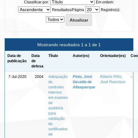
Classificar por:
Em ordem:
Resultados/Página
Registro(s):
Mostrando resultados 1 a 1 de 1
Data de
Data
Título
Autor(es)
Orientador(es)
Coo
publicação
de
defesa
7-Jul-2020
2004
Adequação
Pinto, José
Ribeiro Filho,
-
de
Geraldo de
José Francisco
controles
Albuquerque
internos
em exames
de
auditória
para
validação
de
certificados
de