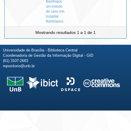
filantropia :
um estudo
de caso em
hospital
filantrópico
Mostrando resultados 1 a 1 de 1
Universidade de Brasília - Biblioteca Central
Coordenadoria de Gestão da Informação Digital - GID
(61) 3107-2683
repositorio@unb.br
Fale conosco