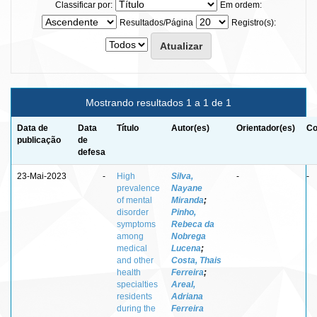
Classificar por:
Em ordem:
Resultados/Página
Registro(s):
Mostrando resultados 1 a 1 de 1
Data de
Data
Título
Autor(es)
Orientador(es)
Co
publicação
de
defesa
23-Mai-2023
-
High
Silva,
-
-
prevalence
Nayane
of mental
Miranda
;
disorder
Pinho,
symptoms
Rebeca da
among
Nobrega
medical
Lucena
;
and other
Costa, Thais
health
Ferreira
;
specialties
Areal,
residents
Adriana
during the
Ferreira