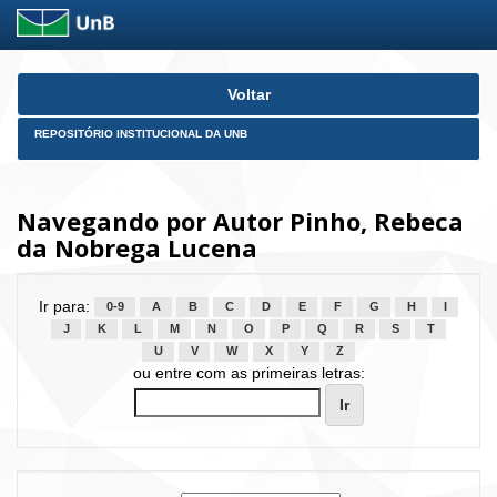
Skip
Voltar
navigation
REPOSITÓRIO INSTITUCIONAL DA UNB
Navegando por Autor Pinho, Rebeca
da Nobrega Lucena
Ir para:
0-9
A
B
C
D
E
F
G
H
I
J
K
L
M
N
O
P
Q
R
S
T
U
V
W
X
Y
Z
ou entre com as primeiras letras: