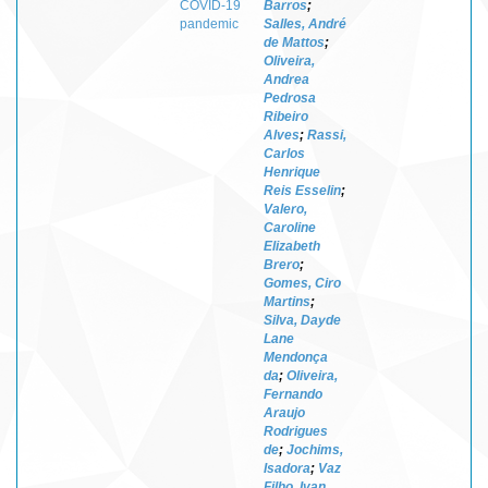
COVID-19
Barros
;
pandemic
Salles, André
de Mattos
;
Oliveira,
Andrea
Pedrosa
Ribeiro
Alves
;
Rassi,
Carlos
Henrique
Reis Esselin
;
Valero,
Caroline
Elizabeth
Brero
;
Gomes, Ciro
Martins
;
Silva, Dayde
Lane
Mendonça
da
;
Oliveira,
Fernando
Araujo
Rodrigues
de
;
Jochims,
Isadora
;
Vaz
Filho, Ivan