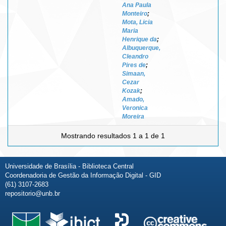
Ana Paula
Monteiro
;
Mota, Licia
Maria
Henrique da
;
Albuquerque,
Cleandro
Pires de
;
Simaan,
Cezar
Kozak
;
Amado,
Veronica
Moreira
Mostrando resultados 1 a 1 de 1
Universidade de Brasília - Biblioteca Central
Coordenadoria de Gestão da Informação Digital - GID
(61) 3107-2683
repositorio@unb.br