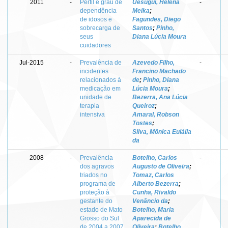
2011
-
Perfil e grau de
Uesugui, Helena
-
dependência
Meika
;
de idosos e
Fagundes, Diego
sobrecarga de
Santos
;
Pinho,
seus
Diana Lúcia Moura
cuidadores
Jul-2015
-
Prevalência de
Azevedo Filho,
-
incidentes
Francino Machado
relacionados à
de
;
Pinho, Diana
medicação em
Lúcia Moura
;
unidade de
Bezerra, Ana Lúcia
terapia
Queiroz
;
intensiva
Amaral, Robson
Tostes
;
Silva, Mônica Eulália
da
2008
-
Prevalência
Botelho, Carlos
-
dos agravos
Augusto de Oliveira
;
triados no
Tomaz, Carlos
programa de
Alberto Bezerra
;
proteção à
Cunha, Rivaldo
gestante do
Venâncio da
;
estado de Mato
Botelho, Maria
Grosso do Sul
Aparecida de
de 2004 a 2007
Oliveira
;
Botelho,