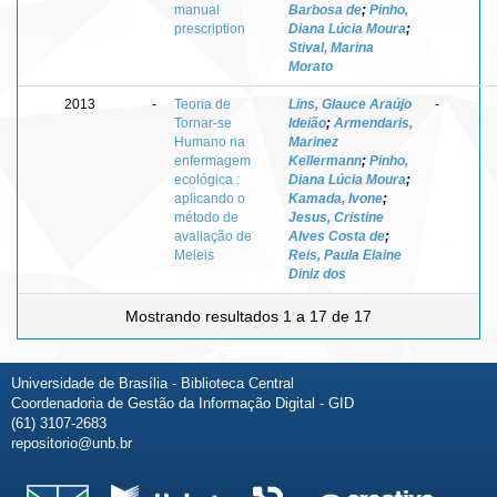
manual
Barbosa de
;
Pinho,
prescription
Diana Lúcia Moura
;
Stival, Marina
Morato
2013
-
Teoria de
Lins, Glauce Araújo
-
Tornar-se
Ideião
;
Armendaris,
Humano na
Marinez
enfermagem
Kellermann
;
Pinho,
ecológica :
Diana Lúcia Moura
;
aplicando o
Kamada, Ivone
;
método de
Jesus, Cristine
avaliação de
Alves Costa de
;
Meleis
Reis, Paula Elaine
Diniz dos
Mostrando resultados 1 a 17 de 17
Universidade de Brasília - Biblioteca Central
Coordenadoria de Gestão da Informação Digital - GID
(61) 3107-2683
repositorio@unb.br