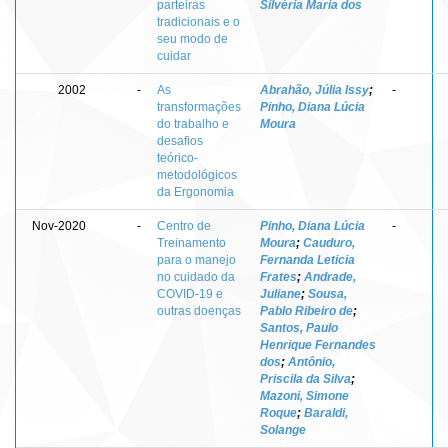
parteiras
Silvéria Maria dos
tradicionais e o
seu modo de
cuidar
2002
-
As
Abrahão, Júlia Issy
;
-
transformações
Pinho, Diana Lúcia
do trabalho e
Moura
desafios
teórico-
metodológicos
da Ergonomia
Nov-2020
-
Centro de
Pinho, Diana Lúcia
-
Treinamento
Moura
;
Cauduro,
para o manejo
Fernanda Leticia
no cuidado da
Frates
;
Andrade,
COVID-19 e
Juliane
;
Sousa,
outras doenças
Pablo Ribeiro de
;
Santos, Paulo
Henrique Fernandes
dos
;
Antônio,
Priscila da Silva
;
Mazoni, Simone
Roque
;
Baraldi,
Solange