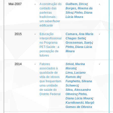
Mai-2007
-
A construção do
Guilhem, Dirce
;
-
cuidado das
Borges, Moema da
parteiras
Silva
;
Pinho, Diana
tradicionais :
Lúcia Moura
um saber/fazer
edificante
2015
-
Educação
Camara, Ana Maria
-
interprofissional
Chagas Sette
;
no Programa
Grosseman, Suely
;
PET-Saúde : a
Pinho, Diana Lúcia
percepção de
Moura
tutores
2014
-
Fatores
Stival, Marina
-
associados à
Morato
;
qualidade de
Lima, Luciano
vida de idosos
Ramos de
;
que frequentam
Funghetto, Silvana
uma unidade
Schwerz
;
de saúde do
Silva, Alessandro
Distrito Federal
Oliveira
;
Pinho,
Diana Lúcia Moura
;
Karnikowski, Margô
Gomes de Oliveira