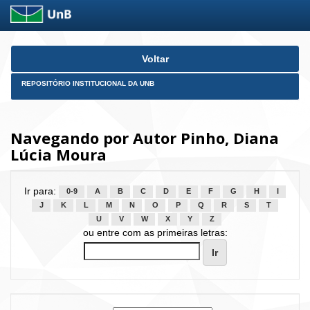
Skip
Voltar
navigation
REPOSITÓRIO INSTITUCIONAL DA UNB
Navegando por Autor Pinho, Diana
Lúcia Moura
Ir para:
0-9
A
B
C
D
E
F
G
H
I
J
K
L
M
N
O
P
Q
R
S
T
U
V
W
X
Y
Z
ou entre com as primeiras letras: