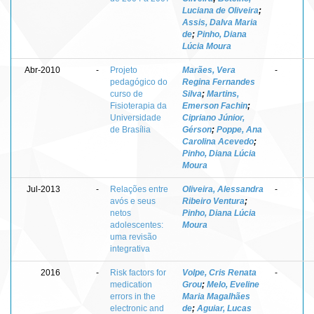
Luciana de Oliveira
;
Assis, Dalva Maria
de
;
Pinho, Diana
Lúcia Moura
Abr-2010
-
Projeto
Marães, Vera
-
pedagógico do
Regina Fernandes
curso de
Silva
;
Martins,
Fisioterapia da
Emerson Fachin
;
Universidade
Cipriano Júnior,
de Brasília
Gérson
;
Poppe, Ana
Carolina Acevedo
;
Pinho, Diana Lúcia
Moura
Jul-2013
-
Relações entre
Oliveira, Alessandra
-
avós e seus
Ribeiro Ventura
;
netos
Pinho, Diana Lúcia
adolescentes:
Moura
uma revisão
integrativa
2016
-
Risk factors for
Volpe, Cris Renata
-
medication
Grou
;
Melo, Eveline
errors in the
Maria Magalhães
electronic and
de
;
Aguiar, Lucas