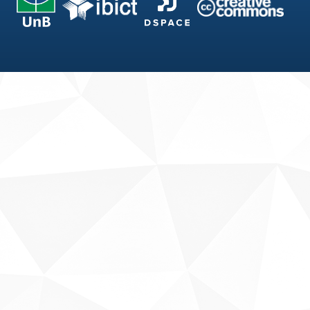
Fale conosco
Sobre