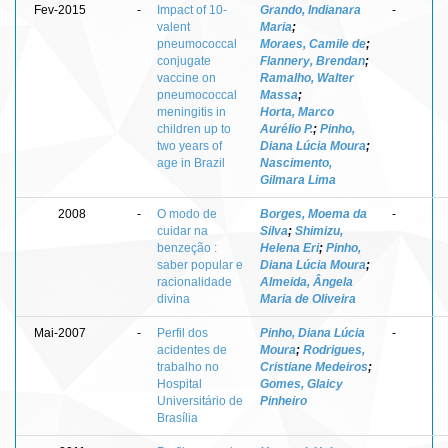
Fev-2015
-
Impact of 10-
Grando, Indianara
-
valent
Maria
;
pneumococcal
Moraes, Camile de
;
conjugate
Flannery, Brendan
;
vaccine on
Ramalho, Walter
pneumococcal
Massa
;
meningitis in
Horta, Marco
children up to
Aurélio P.
;
Pinho,
two years of
Diana Lúcia Moura
;
age in Brazil
Nascimento,
Gilmara Lima
2008
-
O modo de
Borges, Moema da
-
cuidar na
Silva
;
Shimizu,
benzeção :
Helena Eri
;
Pinho,
saber popular e
Diana Lúcia Moura
;
racionalidade
Almeida, Ângela
divina
Maria de Oliveira
Mai-2007
-
Perfil dos
Pinho, Diana Lúcia
-
acidentes de
Moura
;
Rodrigues,
trabalho no
Cristiane Medeiros
;
Hospital
Gomes, Glaicy
Universitário de
Pinheiro
Brasília