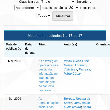
Classificar por:
Em ordem:
Resultados/Página
Registro(s):
Mostrando resultados 1 a 17 de 17
Data de
Data
Título
Autor(es)
Orientado
publicação
de
defesa
Mar-2003
-
As estratégias
Pinho, Diana Lúcia
-
operatórias e a
Moura
;
Abrahão,
gestão da
Júlia Issy
;
Ferreira,
informação no
Mário César
trabalho de
enfermagem,
no contexto
hospitalar
Set-2009
-
As
Borges, Moema da
-
representações
Silva
;
Pinho, Diana
sociais das
Lúcia Moura
;
Santo,