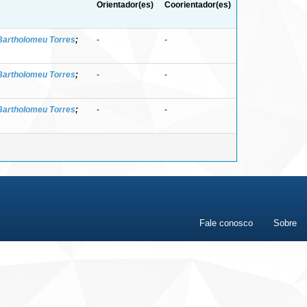
Orientador(es)
Coorientador(es)
 Bartholomeu Torres
;
-
-
 Bartholomeu Torres
;
-
-
 Bartholomeu Torres
;
-
-
Fale conosco
Sobre