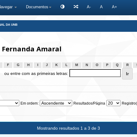
Navegar
Documentos
A-
A
A+
NAL DA UNB
, Fernanda Amaral
F
G
H
I
J
K
L
M
N
O
P
Q
R
ou entre com as primeiras letras:
Em ordem:
Resultados/Página
Registro(
Mostrando resultados 1 a 3 de 3