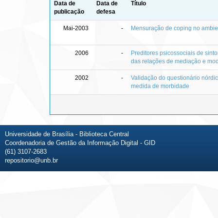
Data de
Data de
Título
publicação
defesa
Mai-2003
-
Mensuração de coping no ambie
2006
-
Preditores psicossociais de sint
das relações de mediação e mo
2002
-
Validação do questionário nórd
medida de morbidade
Universidade de Brasília - Biblioteca Central
Coordenadoria de Gestão da Informação Digital - GID
(61) 3107-2683
repositorio@unb.br