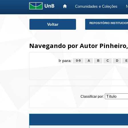
Comunidades e Coleções
Skip
REPOSITÓRIO INSTITUCIO
Voltar
navigation
Navegando por Autor Pinheiro
Ir para:
0-9
A
B
C
D
E
Classificar por: