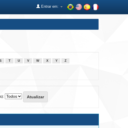
Entrar em:
S
T
U
V
W
X
Y
Z
s):