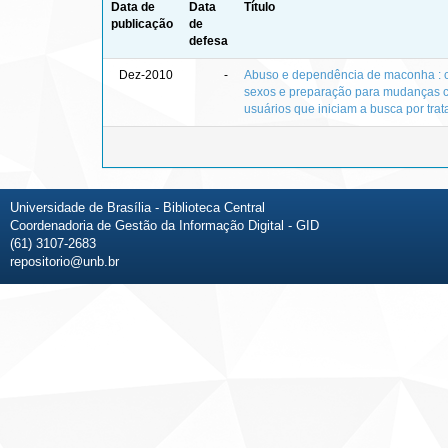
Data de
Data
Título
publicação
de
defesa
Dez-2010
-
Abuso e dependência de maconha : 
sexos e preparação para mudanças c
usuários que iniciam a busca por tra
Universidade de Brasília - Biblioteca Central
Coordenadoria de Gestão da Informação Digital - GID
(61) 3107-2683
repositorio@unb.br