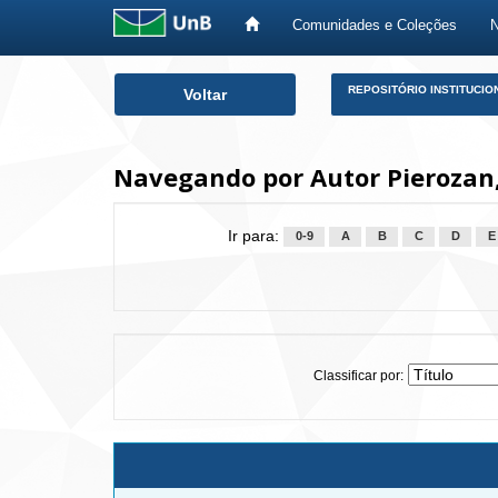
Comunidades e Coleções
Skip
REPOSITÓRIO INSTITUCIO
Voltar
navigation
Navegando por Autor Pierozan,
Ir para:
0-9
A
B
C
D
E
Classificar por: