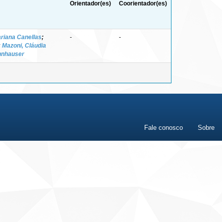
Orientador(es)
Coorientador(es)
riana Canellas
;
-
-
;
Mazoni, Cláudia
nnhauser
Fale conosco
Sobre