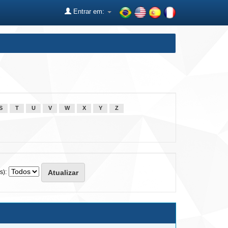
Entrar em:
S
T
U
V
W
X
Y
Z
s):