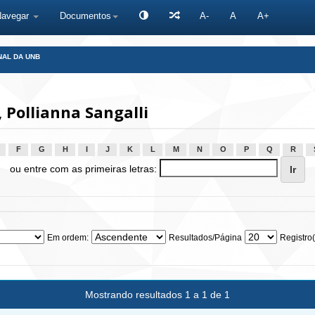
Navegar
Documentos
A-
A
A+
NAL DA UNB
 Pollianna Sangalli
F
G
H
I
J
K
L
M
N
O
P
Q
R
ou entre com as primeiras letras:
Em ordem:
Resultados/Página
Registro(
Mostrando resultados 1 a 1 de 1