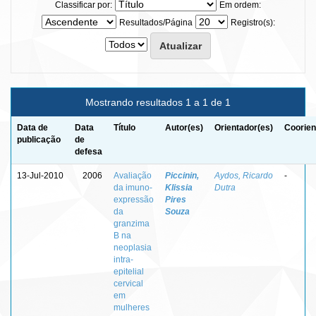
Classificar por:
Em ordem:
Resultados/Página
Registro(s):
Mostrando resultados 1 a 1 de 1
Data de
Data
Título
Autor(es)
Orientador(es)
Coorien
publicação
de
defesa
13-Jul-2010
2006
Avaliação
Piccinin,
Aydos, Ricardo
-
da imuno-
Klissia
Dutra
expressão
Pires
da
Souza
granzima
B na
neoplasia
intra-
epitelial
cervical
em
mulheres