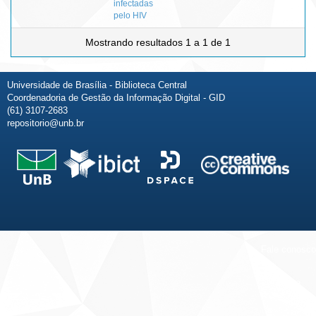
infectadas
pelo HIV
Mostrando resultados 1 a 1 de 1
Universidade de Brasília - Biblioteca Central
Coordenadoria de Gestão da Informação Digital - GID
(61) 3107-2683
repositorio@unb.br
Fale conosco
Sobre