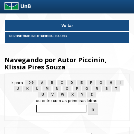
Skip
Voltar
navigation
REPOSITÓRIO INSTITUCIONAL DA UNB
Navegando por Autor Piccinin,
Klissia Pires Souza
Ir para:
0-9
A
B
C
D
E
F
G
H
I
J
K
L
M
N
O
P
Q
R
S
T
U
V
W
X
Y
Z
ou entre com as primeiras letras: