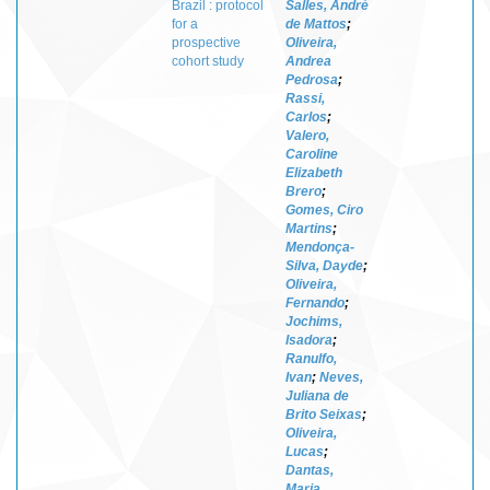
Brazil : protocol
Salles, André
for a
de Mattos
;
prospective
Oliveira,
cohort study
Andrea
Pedrosa
;
Rassi,
Carlos
;
Valero,
Caroline
Elizabeth
Brero
;
Gomes, Ciro
Martins
;
Mendonça-
Silva, Dayde
;
Oliveira,
Fernando
;
Jochims,
Isadora
;
Ranulfo,
Ivan
;
Neves,
Juliana de
Brito Seixas
;
Oliveira,
Lucas
;
Dantas,
Maria