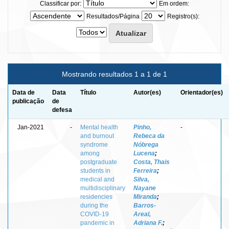
Classificar por:
Em ordem:
Resultados/Página
Registro(s):
Mostrando resultados 1 a 1 de 1
Data de
Data
Título
Autor(es)
Orientador(es)
publicação
de
defesa
Jan-2021
-
Mental health
Pinho,
-
and burnout
Rebeca da
syndrome
Nóbrega
among
Lucena
;
postgraduate
Costa, Thais
students in
Ferreira
;
medical and
Silva,
multidisciplinary
Nayane
residencies
Miranda
;
during the
Barros-
COVID-19
Areal,
pandemic in
Adriana F.
;