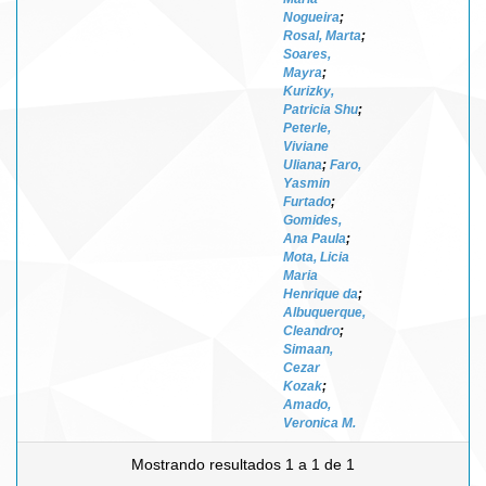
Nogueira
;
Rosal, Marta
;
Soares,
Mayra
;
Kurizky,
Patricia Shu
;
Peterle,
Viviane
Uliana
;
Faro,
Yasmin
Furtado
;
Gomides,
Ana Paula
;
Mota, Licia
Maria
Henrique da
;
Albuquerque,
Cleandro
;
Simaan,
Cezar
Kozak
;
Amado,
Veronica M.
Mostrando resultados 1 a 1 de 1