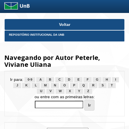
Skip
Voltar
navigation
REPOSITÓRIO INSTITUCIONAL DA UNB
Navegando por Autor Peterle,
Viviane Uliana
Ir para:
0-9
A
B
C
D
E
F
G
H
I
J
K
L
M
N
O
P
Q
R
S
T
U
V
W
X
Y
Z
ou entre com as primeiras letras: