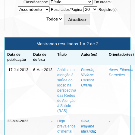
Classificar por:
Em ordem:
Resultados/Página
Registro(s):
Mostrando resultados 1 a 2 de 2
Data de
Data de
Título
Autor(es)
Orientador(es)
publicação
defesa
17-Jul-2013
6-Mar-2013
Análise da
Peterle,
Alves, Elioenai
atenção à
Viviane
Dornelles
saúde do
Cristina
idoso na
Uliana
perspectiva
das Redes
de Atenção
à Saúde
(RAS)
23-Mai-2023
-
High
Silva,
-
prevalence
Nayane
of mental
Miranda
;