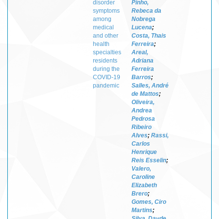
disorder
Pinho,
symptoms
Rebeca da
among
Nobrega
medical
Lucena
;
and other
Costa, Thais
health
Ferreira
;
specialties
Areal,
residents
Adriana
during the
Ferreira
COVID-19
Barros
;
pandemic
Salles, André
de Mattos
;
Oliveira,
Andrea
Pedrosa
Ribeiro
Alves
;
Rassi,
Carlos
Henrique
Reis Esselin
;
Valero,
Caroline
Elizabeth
Brero
;
Gomes, Ciro
Martins
;
Silva, Dayde