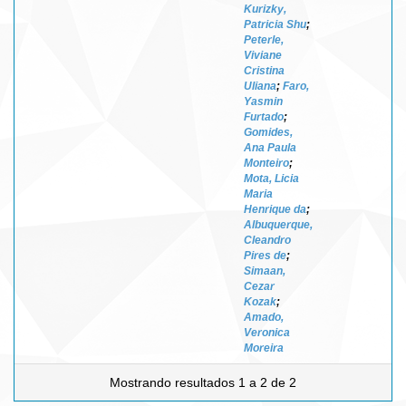
Kurizky,
Patricia Shu
;
Peterle,
Viviane
Cristina
Uliana
;
Faro,
Yasmin
Furtado
;
Gomides,
Ana Paula
Monteiro
;
Mota, Licia
Maria
Henrique da
;
Albuquerque,
Cleandro
Pires de
;
Simaan,
Cezar
Kozak
;
Amado,
Veronica
Moreira
Mostrando resultados 1 a 2 de 2