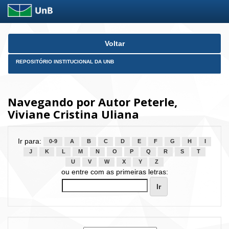
Skip
Voltar
navigation
REPOSITÓRIO INSTITUCIONAL DA UNB
Navegando por Autor Peterle,
Viviane Cristina Uliana
Ir para:
0-9
A
B
C
D
E
F
G
H
I
J
K
L
M
N
O
P
Q
R
S
T
U
V
W
X
Y
Z
ou entre com as primeiras letras: