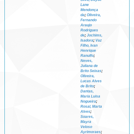
Lane
Mendonça
da
;
Oliveira,
Fernando
Araujo
Rodrigues
de
;
Jochims,
Isadora
;
Vaz
Filho, Ivan
Henrique
Ranulfo
;
Neves,
Juliana de
Brito Seixas
;
Oliveira,
Lucas Alves
de Brito
;
Dantas,
Maria Luisa
Nogueira
;
Rosal, Marta
Alves
;
Soares,
Mayra
Veloso
Ayrimoraes
;