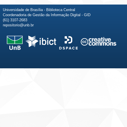
Universidade de Brasília - Biblioteca Central
Coordenadoria de Gestão da Informação Digital - GID
(61) 3107-2683
repositorio@unb.br
Fale conosco
Sobre